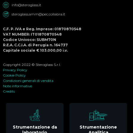
info@steroglass.it
steroglass.amm@pec.collabra.it
C.F. P. IVA e Reg. Imprese: 01870870548
VAT NUMBER: IT01870870548
Codice Univoco: SUBM70N
R.E.A. C.C.I.A. di Perugia n. 164737
Capitale sociale € 103.000,00 i.v.
Copyright 2022 © Steroglass S.r.l.
Privacy Policy
Cookie Policy
Condizioni generali di vendita
Note informative
Credits
Strumentazione da
Strumentazione
laboratorio
Analitica