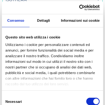
IUL
Consenso
Dettagli
Informazioni sui cookie
Questo sito web utilizza i cookie
JAECE
Utilizziamo i cookie per personalizzare contenuti ed
annunci, per fornire funzionalità dei social media e per
analizzare il nostro traffico. Condividiamo inoltre
JENWAY
informazioni sul modo in cui utilizzi il nostro sito con i
nostri partner che si occupano di analisi dei dati web,
pubblicità e social media, i quali potrebbero combinarle
JINGLE
con altre informazioni che hai fornito loro o che hanno
raccolto dal tuo utilizzo dei loro servizi.
JULABO
Selezione
Necessari
del