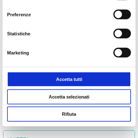
consenso
KARTELL
Preferenze
Statistiche
KEM
Marketing
KERN
Accetta tutti
KIMBERLY - CLARK
Accetta selezionati
Rifiuta
KNF