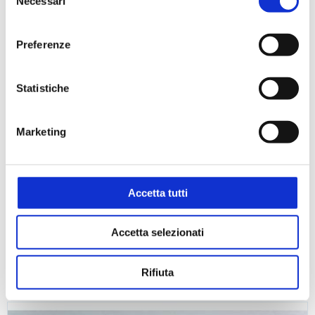
Necessari
del
consenso
Preferenze
Statistiche
Marketing
Accetta tutti
Accetta selezionati
Rifiuta
Carta da filtro quantitativa, temprata - Mod. 2240