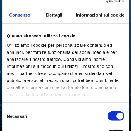
Specialisti in:
Consenso
Dettagli
Informazioni sui cookie
Abbiamo sviluppato soluzioni, tecnologie e
strumenti per diverse applicazioni.
Questo sito web utilizza i cookie
Utilizziamo i cookie per personalizzare contenuti ed
ANALISI
ANALISI ENZIMATICA
MULTIPARAMETRICA
annunci, per fornire funzionalità dei social media e per
analizzare il nostro traffico. Condividiamo inoltre
COLTURE CELLULARI
DISTILLAZIONE
informazioni sul modo in cui utilizzi il nostro sito con i
nostri partner che si occupano di analisi dei dati web,
ESTRAZIONE
EVAPORAZIONE
pubblicità e social media, i quali potrebbero combinarle
con altre informazioni che hai fornito loro o che hanno
FERMENTAZIONE
LIOFILIZZAZIONE
raccolto dal tuo utilizzo dei loro servizi.
PURIFICAZIONE
MANIPOLAZIONE LIQUIDI
DELL'ACQUA
Selezione
Necessari
ANALISI ATTIVITÀ
del
REAZIONE
DELL'ACQUA
consenso