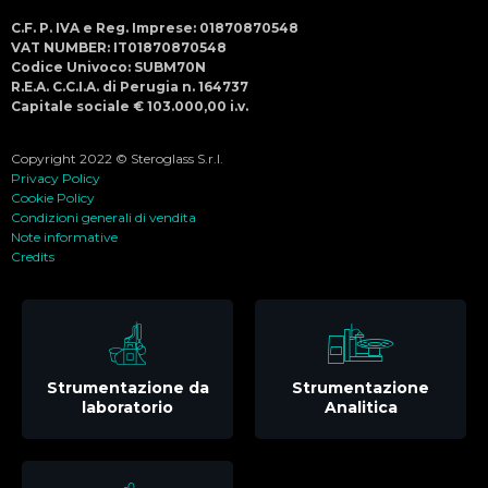
C.F. P. IVA e Reg. Imprese: 01870870548
VAT NUMBER: IT01870870548
Codice Univoco: SUBM70N
R.E.A. C.C.I.A. di Perugia n. 164737
Capitale sociale € 103.000,00 i.v.
Copyright 2022 © Steroglass S.r.l.
Privacy Policy
Cookie Policy
Condizioni generali di vendita
Note informative
Credits
Strumentazione da
Strumentazione
laboratorio
Analitica