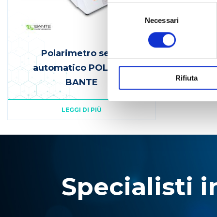
Selezione
del
Necessari
consenso
Polarimetro semi
automatico POL-200
Rifiuta
BANTE
LEGGI DI PIÙ
Specialisti i