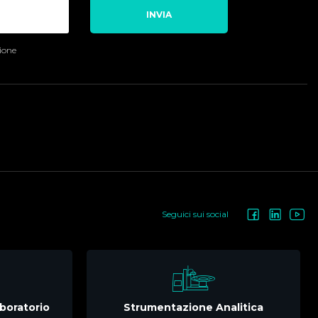
INVIA
sione
Seguici sui social
boratorio
Strumentazione Analitica