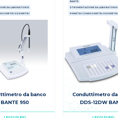
BANTE
ONE DA LABORATORIO
STRUMENTAZIONE DA LABORATORIO
DUCIMETRI OSSIMETRI
PHMETRI CONDUCIMETRI OSSIMETRI
ttimetro da banco
Conduttimetro da
BANTE 950
DDS-12DW BA
LEGGI DI PIÙ
LEGGI DI PIÙ