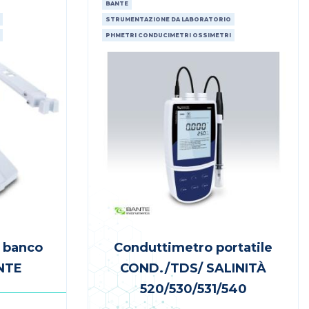
BANTE
STRUMENTAZIONE DA LABORATORIO
PHMETRI CONDUCIMETRI OSSIMETRI
 banco
Conduttimetro portatile
NTE
COND./TDS/ SALINITÀ
520/530/531/540