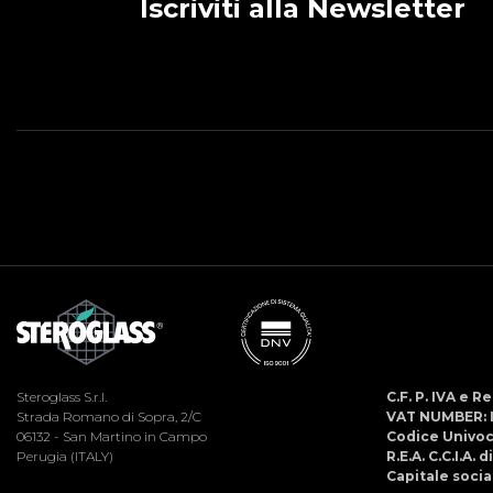
Iscriviti alla Newsletter
Steroglass S.r.l.
C.F. P. IVA e 
Strada Romano di Sopra, 2/C
VAT NUMBER: 
06132 - San Martino in Campo
Codice Univo
Perugia (ITALY)
R.E.A. C.C.I.A. 
Capitale social