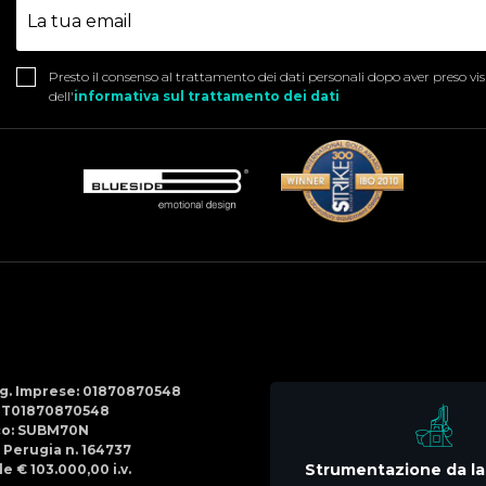
Presto il consenso al trattamento dei dati personali dopo aver preso vi
dell'
informativa sul trattamento dei dati
Social
Menu
Reg. Imprese: 01870870548
IT01870870548
co: SUBM70N
di Perugia n. 164737
Strumentazione da la
e € 103.000,00 i.v.