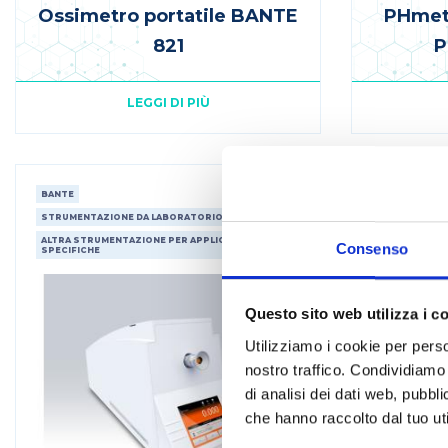
Ossimetro portatile BANTE
PHmetr
821
P
LEGGI DI PIÙ
BANTE
STRUMENTAZIONE DA LABORATORIO
ALTRA STRUMENTAZIONE PER APPLICAZIONI
Consenso
SPECIFICHE
Questo sito web utilizza i c
Utilizziamo i cookie per perso
nostro traffico. Condividiamo 
di analisi dei dati web, pubbl
che hanno raccolto dal tuo uti