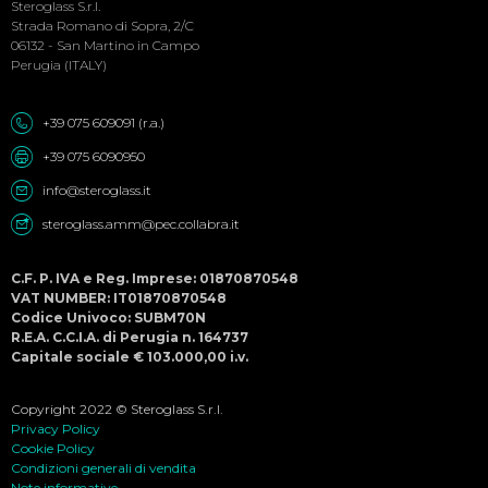
Menu
Steroglass S.r.l.
Strada Romano di Sopra, 2/C
06132 - San Martino in Campo
Perugia (ITALY)
+39 075 609091 (r.a.)
+39 075 6090950
info@steroglass.it
steroglass.amm@pec.collabra.it
C.F. P. IVA e Reg. Imprese: 01870870548
VAT NUMBER: IT01870870548
Codice Univoco: SUBM70N
R.E.A. C.C.I.A. di Perugia n. 164737
Capitale sociale € 103.000,00 i.v.
Copyright 2022 © Steroglass S.r.l.
Privacy Policy
Cookie Policy
Condizioni generali di vendita
Note informative