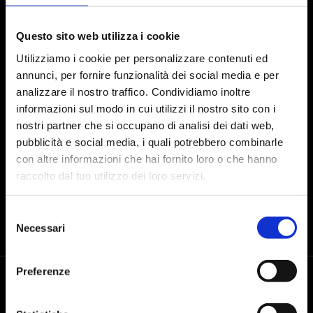
Iscriviti alla Newsletter
Questo sito web utilizza i cookie
Utilizziamo i cookie per personalizzare contenuti ed
annunci, per fornire funzionalità dei social media e per
Presto il consenso al trattamento dei dati personali dopo aver preso
analizzare il nostro traffico. Condividiamo inoltre
visione dell'
informativa sul trattamento dei dati
informazioni sul modo in cui utilizzi il nostro sito con i
nostri partner che si occupano di analisi dei dati web,
INVIA
pubblicità e social media, i quali potrebbero combinarle
con altre informazioni che hai fornito loro o che hanno
raccolto dal tuo utilizzo dei loro servizi.
Selezione
Necessari
del
consenso
Preferenze