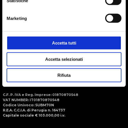
Statistiche
Social
Seguici sui social
Marketing
Menu
Steroglass S.r.l.
Strada Romano di Sopra, 2/C
06132 - San Martino in Campo
Perugia (ITALY)
Accetta tutti
+39 075 609091 (r.a.)
Accetta selezionati
+39 075 6090950
info@steroglass.it
Rifiuta
steroglass.amm@pec.collabra.it
C.F. P. IVA e Reg. Imprese: 01870870548
VAT NUMBER: IT01870870548
Codice Univoco: SUBM70N
R.E.A. C.C.I.A. di Perugia n. 164737
Capitale sociale € 103.000,00 i.v.