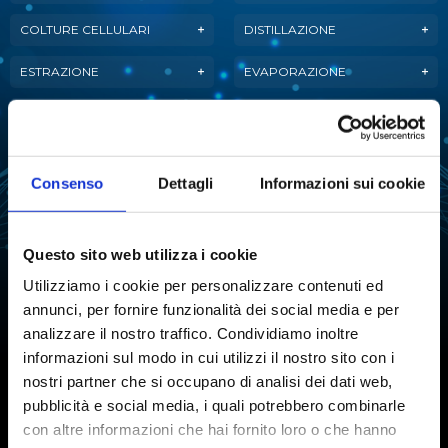
COLTURE CELLULARI
DISTILLAZIONE
ESTRAZIONE
EVAPORAZIONE
FERMENTAZIONE
LIOFILIZZAZIONE
PURIFICAZIONE
MANIPOLAZIONE LIQUIDI
DELL'ACQUA
Consenso
Dettagli
Informazioni sui cookie
ANALISI ATTIVITÀ
REAZIONE
DELL'ACQUA
Questo sito web utilizza i cookie
SINTESI CHIMICA
STABILITÀ TARTARICA
Utilizziamo i cookie per personalizzare contenuti ed
annunci, per fornire funzionalità dei social media e per
TITOLAZIONE
analizzare il nostro traffico. Condividiamo inoltre
informazioni sul modo in cui utilizzi il nostro sito con i
nostri partner che si occupano di analisi dei dati web,
pubblicità e social media, i quali potrebbero combinarle
Iscriviti alla Newsletter
con altre informazioni che hai fornito loro o che hanno