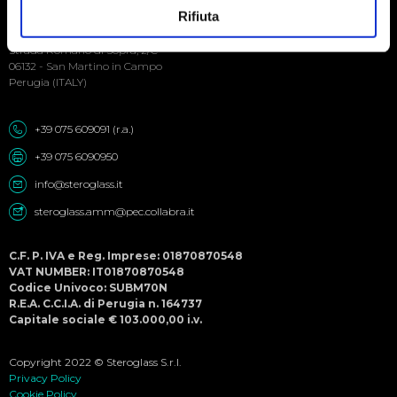
Social
Rifiuta
Menu
Steroglass S.r.l.
Strada Romano di Sopra, 2/C
06132 - San Martino in Campo
Perugia (ITALY)
+39 075 609091 (r.a.)
+39 075 6090950
info@steroglass.it
steroglass.amm@pec.collabra.it
C.F. P. IVA e Reg. Imprese: 01870870548
VAT NUMBER: IT01870870548
Codice Univoco: SUBM70N
R.E.A. C.C.I.A. di Perugia n. 164737
Capitale sociale € 103.000,00 i.v.
Copyright 2022 © Steroglass S.r.l.
Privacy Policy
Cookie Policy