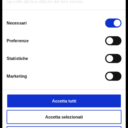
raccolto dal tuo utilizzo dei loro servizi.
Selezione
Presto il consenso al trattamento dei dati personali dopo aver preso
Necessari
del
visione dell'
informativa sul trattamento dei dati
consenso
Preferenze
INVIA
Statistiche
Marketing
Accetta tutti
Accetta selezionati
Seguici sui social