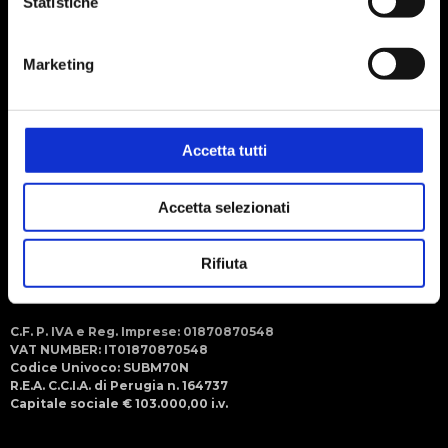
Statistiche
Social
Seguici sui social
Marketing
Menu
Steroglass S.r.l.
Strada Romano di Sopra, 2/C
06132 - San Martino in Campo
Perugia (ITALY)
Accetta tutti
+39 075 609091 (r.a.)
Accetta selezionati
+39 075 6090950
info@steroglass.it
Rifiuta
steroglass.amm@pec.collabra.it
C.F. P. IVA e Reg. Imprese: 01870870548
VAT NUMBER: IT01870870548
Codice Univoco: SUBM70N
R.E.A. C.C.I.A. di Perugia n. 164737
Capitale sociale € 103.000,00 i.v.