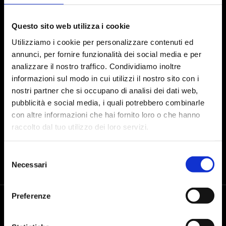
Iscriviti alla Newsletter
Questo sito web utilizza i cookie
Utilizziamo i cookie per personalizzare contenuti ed
annunci, per fornire funzionalità dei social media e per
Presto il consenso al trattamento dei dati personali dopo aver preso
analizzare il nostro traffico. Condividiamo inoltre
visione dell'
informativa sul trattamento dei dati
informazioni sul modo in cui utilizzi il nostro sito con i
nostri partner che si occupano di analisi dei dati web,
INVIA
pubblicità e social media, i quali potrebbero combinarle
con altre informazioni che hai fornito loro o che hanno
raccolto dal tuo utilizzo dei loro servizi.
Selezione
Necessari
del
consenso
Preferenze