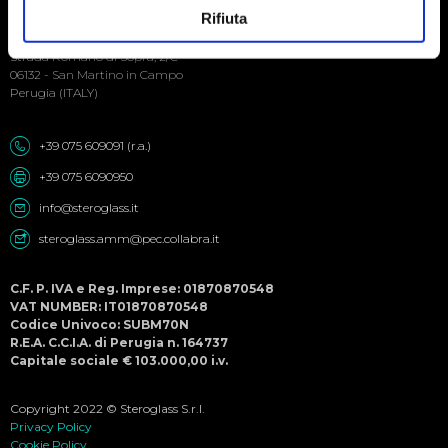
Social
Rifiuta
Menu
Steroglass S.r.l.
Strada Romano di Sopra, 2/C
06132 - San Martino in Campo
Perugia (ITALY)
+39 075 609091 (r.a.)
+39 075 6090950
info@steroglass.it
steroglass.amm@pec.collabra.it
C.F. P. IVA e Reg. Imprese: 01870870548
VAT NUMBER: IT01870870548
Codice Univoco: SUBM70N
R.E.A. C.C.I.A. di Perugia n. 164737
Capitale sociale € 103.000,00 i.v.
Copyright 2022 © Steroglass S.r.l.
Privacy Policy
Cookie Policy