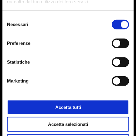
raccolto dal tuo utilizzo dei loro servizi.
Selezione
Presto il consenso al trattamento dei dati personali dopo aver preso
Necessari
del
visione dell'
informativa sul trattamento dei dati
consenso
Preferenze
INVIA
Statistiche
Marketing
Accetta tutti
Accetta selezionati
Seguici sui social