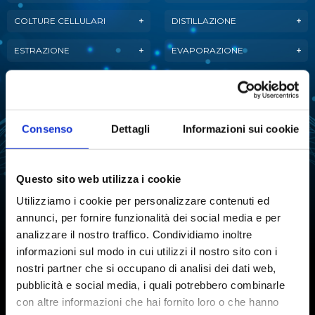
COLTURE CELLULARI
DISTILLAZIONE
ESTRAZIONE
EVAPORAZIONE
FERMENTAZIONE
LIOFILIZZAZIONE
PURIFICAZIONE
MANIPOLAZIONE LIQUIDI
DELL'ACQUA
Consenso
Dettagli
Informazioni sui cookie
ANALISI ATTIVITÀ
REAZIONE
DELL'ACQUA
Questo sito web utilizza i cookie
SINTESI CHIMICA
STABILITÀ TARTARICA
Utilizziamo i cookie per personalizzare contenuti ed
annunci, per fornire funzionalità dei social media e per
TITOLAZIONE
analizzare il nostro traffico. Condividiamo inoltre
informazioni sul modo in cui utilizzi il nostro sito con i
nostri partner che si occupano di analisi dei dati web,
pubblicità e social media, i quali potrebbero combinarle
Iscriviti alla Newsletter
con altre informazioni che hai fornito loro o che hanno