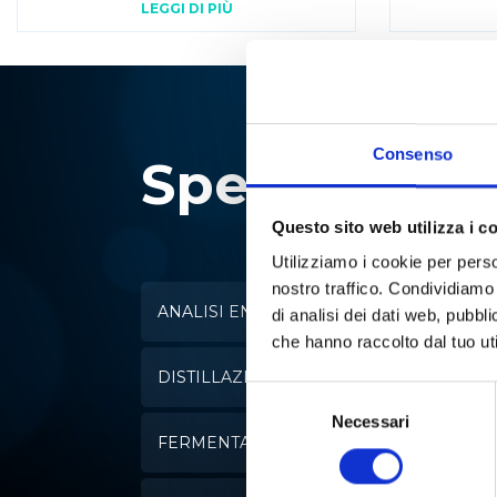
LEGGI DI PIÙ
Consenso
Specialisti i
Questo sito web utilizza i c
Utilizziamo i cookie per perso
nostro traffico. Condividiamo 
ANALISI ENZIMATICA
di analisi dei dati web, pubbl
che hanno raccolto dal tuo uti
DISTILLAZIONE
Selezione
del
Necessari
FERMENTAZIONE
consenso