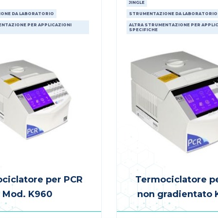
JINGLE
ONE DA LABORATORIO
STRUMENTAZIONE DA LABORATORIO
NTAZIONE PER APPLICAZIONI
ALTRA STRUMENTAZIONE PER APPLIC
SPECIFICHE
ciclatore per PCR
Termociclatore p
Mod. K960
non gradientato