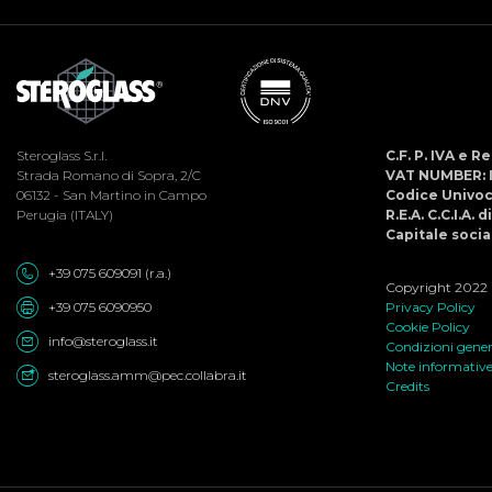
Steroglass S.r.l.
C.F. P. IVA e 
Strada Romano di Sopra, 2/C
VAT NUMBER: 
06132 - San Martino in Campo
Codice Univo
Perugia (ITALY)
R.E.A. C.C.I.A. 
Capitale social
+39 075 609091 (r.a.)
Copyright 2022 ©
+39 075 6090950
Privacy Policy
Cookie Policy
info@steroglass.it
Condizioni genera
Note informativ
steroglass.amm@pec.collabra.it
Credits