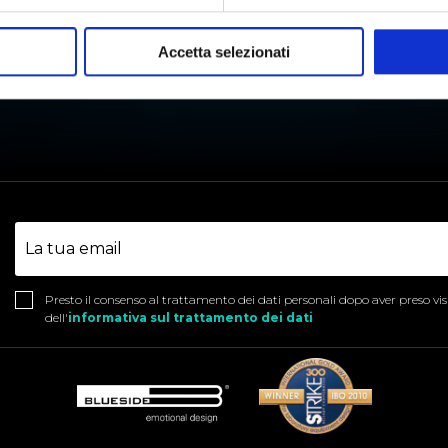
REAZIONE
A
Accetta selezionati
STABILITÀ TARTARICA
T
Presto il consenso al trattamento dei dati personali dopo aver preso vi
dell'
informativa sul trattamento dei dati