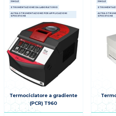
JINGLE
JINGLE
STRUMENTAZIONE DA LABORATORIO
STRUMENTAZI
ALTRA STRUMENTAZIONE PER APPLICAZIONI
ALTRA STRUME
SPECIFICHE
SPECIFICHE
Termociclatore a gradiente
Termo
(PCR) T960