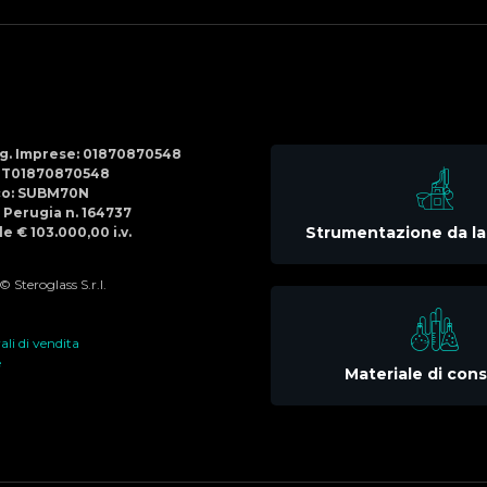
Social
Menu
Reg. Imprese: 01870870548
IT01870870548
co: SUBM70N
di Perugia n. 164737
Strumentazione da la
e € 103.000,00 i.v.
 Steroglass S.r.l.
li di vendita
e
Materiale di co