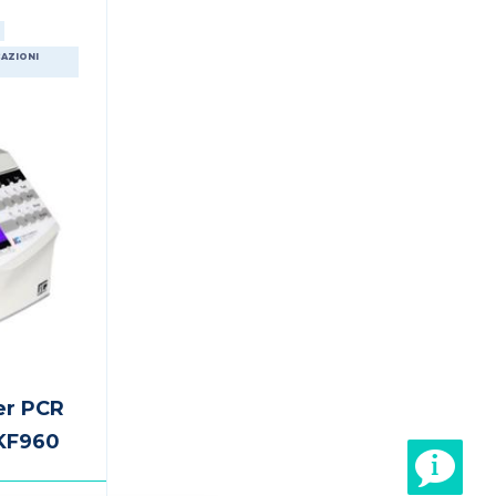
AZIONI
er PCR
 KF960