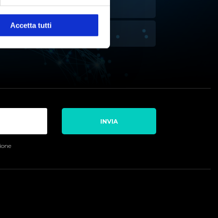
NALISI ATTIVITÀ DELL'ACQUA
Accetta tutti
ITOLAZIONE
INVIA
sione