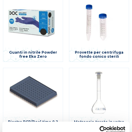
Guanti in nitrile Powder
Provette per centrifuga
free Eko Zero
fondo conico sterili
Piastra PCR/Real time 0,2
Matraccio tarato in vetro
ml 96 Pozzetti ABI
classe A con tappo in
compatibile
polietilene