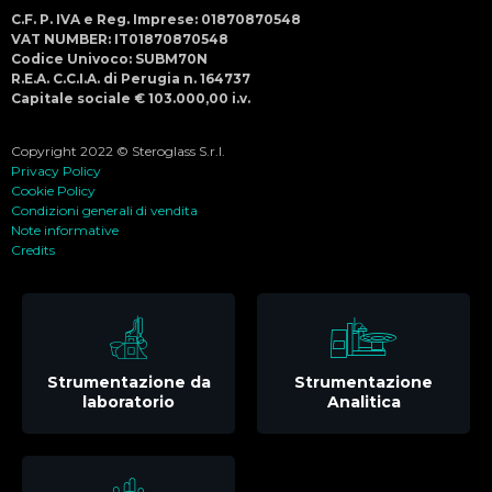
C.F. P. IVA e Reg. Imprese: 01870870548
VAT NUMBER: IT01870870548
Codice Univoco: SUBM70N
R.E.A. C.C.I.A. di Perugia n. 164737
Capitale sociale € 103.000,00 i.v.
Copyright 2022 © Steroglass S.r.l.
Privacy Policy
Cookie Policy
Condizioni generali di vendita
Note informative
Credits
Strumentazione da
Strumentazione
laboratorio
Analitica