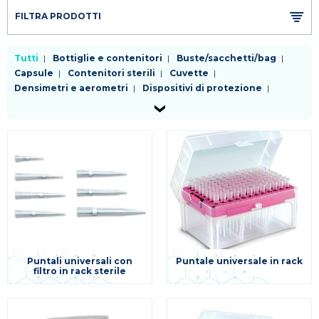
FILTRA PRODOTTI
Tutti
Bottiglie e contenitori
Buste/sacchetti/bag
Capsule
Contenitori sterili
Cuvette
Densimetri e aerometri
Dispositivi di protezione
Fiasche
Filtri da laboratorio
Kit enzimatici e colorimetrici test rapidi
Palloni
Piastre
Pinzetteria e morsetteria
Pipette
Provette
Puntali
Raccordi e rubinetti
Reagenti
Refrigeranti
Sostegni e supporti
Spatole
Tappi
Tubi
Vetreria da laboratorio
Varie
Puntali universali con
Puntale universale in rack
filtro in rack sterile