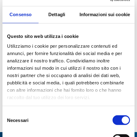
Consenso
Dettagli
Informazioni sui cookie
Questo sito web utilizza i cookie
Utilizziamo i cookie per personalizzare contenuti ed
annunci, per fornire funzionalità dei social media e per
analizzare il nostro traffico. Condividiamo inoltre
Filtri a siringa Minisart in
Pipette sierologia
informazioni sul modo in cui utilizzi il nostro sito con i
polietersulfone (PES)
nostri partner che si occupano di analisi dei dati web,
pubblicità e social media, i quali potrebbero combinarle
Paginazione
con altre informazioni che hai fornito loro o che hanno
raccolto dal tuo utilizzo dei loro servizi.
Pagina
1
Page
2
Page
3
Page
4
Page
5
Page
6
Page
7
Page
8
attuale
Page
9
…
ultima
Selezione
Necessari
del
consenso