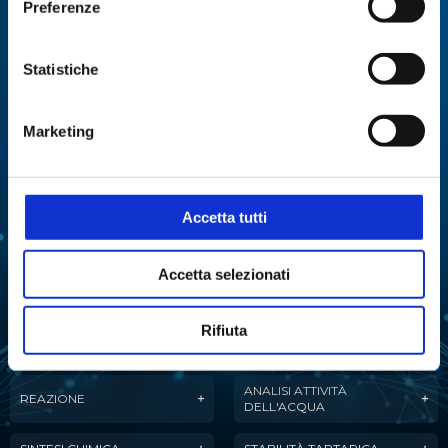
Preferenze
Specialisti in:
Abbiamo sviluppato soluzioni, tecnologie e
Statistiche
strumenti per diverse applicazioni.
Marketing
ANALISI
ANALISI ENZIMATICA
MULTIPARAMETRICA
COLTURE CELLULARI
DISTILLAZIONE
Accetta tutti
ESTRAZIONE
EVAPORAZIONE
Accetta selezionati
FERMENTAZIONE
LIOFILIZZAZIONE
Rifiuta
PURIFICAZIONE
MANIPOLAZIONE LIQUIDI
DELL'ACQUA
ANALISI ATTIVITÀ
REAZIONE
DELL'ACQUA