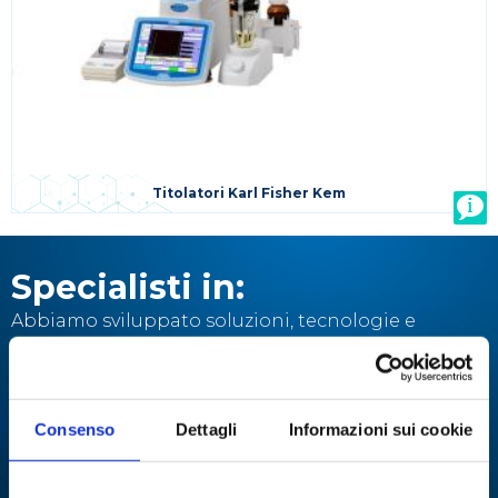
Titolatori Karl Fisher Kem
Specialisti in:
Abbiamo sviluppato soluzioni, tecnologie e
strumenti per diverse applicazioni.
ANALISI
ANALISI ENZIMATICA
Consenso
Dettagli
Informazioni sui cookie
MULTIPARAMETRICA
COLTURE CELLULARI
DISTILLAZIONE