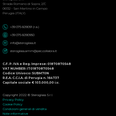
Strada Romano di Sopra, 2/C
06132 - San Martino in Campo
Perugia (ITALY)
+39 075 609091 (r.a.)
+39 075 6090950
info@steroglass.it
steroglass.amm@pec.collabra.it
C.F. P. IVA e Reg. Imprese: 01870870548
VAT NUMBER: IT01870870548
Codice Univoco: SUBM70N
R.E.A. C.C.I.A. di Perugia n. 164737
Capitale sociale € 103.000,00 i.v.
Copyright 2022 © Steroglass S.r.l.
Privacy Policy
Cookie Policy
Condizioni generali di vendita
Note informative