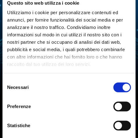
Questo sito web utilizza i cookie
ESTRAZIONE
EVAPORAZIONE
Utilizziamo i cookie per personalizzare contenuti ed
annunci, per fornire funzionalità dei social media e per
FERMENTAZIONE
LIOFILIZZAZIONE
analizzare il nostro traffico. Condividiamo inoltre
informazioni sul modo in cui utilizzi il nostro sito con i
PURIFICAZIONE
MANIPOLAZIONE LIQUIDI
DELL'ACQUA
nostri partner che si occupano di analisi dei dati web,
pubblicità e social media, i quali potrebbero combinarle
ANALISI ATTIVITÀ
REAZIONE
con altre informazioni che hai fornito loro o che hanno
DELL'ACQUA
raccolto dal tuo utilizzo dei loro servizi.
SINTESI CHIMICA
STABILITÀ TARTARICA
Selezione
TITOLAZIONE
Necessari
del
consenso
Preferenze
Iscriviti alla Newsletter
Statistiche