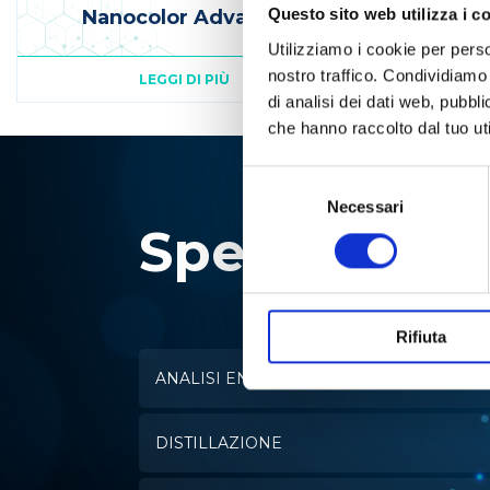
Questo sito web utilizza i c
Nanocolor Advance
Utilizziamo i cookie per perso
nostro traffico. Condividiamo 
LEGGI DI PIÙ
di analisi dei dati web, pubbl
che hanno raccolto dal tuo uti
Selezione
del
Necessari
Specialisti i
consenso
Rifiuta
ANALISI ENZIMATICA
DISTILLAZIONE