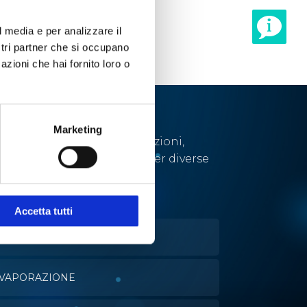
l media e per analizzare il
ostri partner che si occupano
azioni che hai fornito loro o
Marketing
Abbiamo sviluppato soluzioni,
tecnologie e strumenti per diverse
applicazioni.
Accetta tutti
OLTURE CELLULARI
VAPORAZIONE