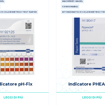
GEL
MACHEREY-NAGEL
CONSUMABILI
I E COLORIMETRICI TEST RAPIDI
KIT ENZIMATICI E COLORIMETRICI TE
dicatore pH-Fix
Indicatore PHE
LEGGI DI PIÙ
LEGGI DI PIÙ