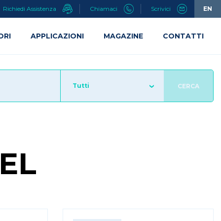
Richiedi Assistenza
Chiamaci
Scrivici
EN
ORI
APPLICAZIONI
MAGAZINE
CONTATTI
Tutti
CERCA
EL