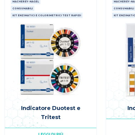
MACHEREY-NAGEL
MACHEREY-NA
CONSUMABILI
CONSUMABILI
KIT ENZIMATICI E COLORIMETRICI TEST RAPIDI
KIT ENZIMATIC
Indicatore Duotest e
In
Tritest
LEGGI DI PIÙ