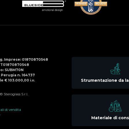
Social
Menu
Reg. Imprese: 01870870548
IT01870870548
co: SUBM70N
di Perugia n. 164737
Strumentazione da la
e € 103.000,00 i.v.
 Steroglass S.r.l.
li di vendita
e
Materiale di co