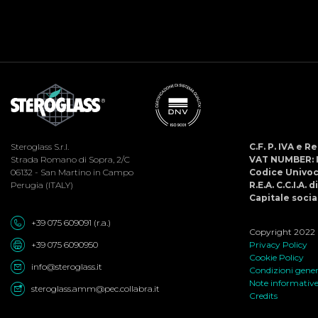
Steroglass S.r.l.
C.F. P. IVA e 
Strada Romano di Sopra, 2/C
VAT NUMBER: 
06132 - San Martino in Campo
Codice Univo
Perugia (ITALY)
R.E.A. C.C.I.A. 
Capitale social
+39 075 609091 (r.a.)
Copyright 2022 ©
+39 075 6090950
Privacy Policy
Cookie Policy
info@steroglass.it
Condizioni genera
Note informativ
steroglass.amm@pec.collabra.it
Credits