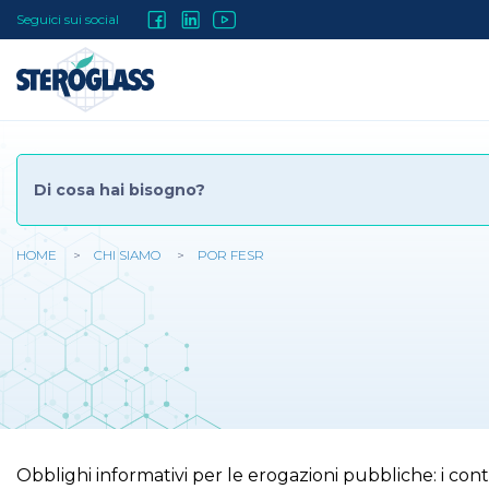
Salta
Social
Seguici sui social
al
contenuto
Menu
principale
HOME
CHI SIAMO
POR FESR
Tu
sei
qui
Obblighi informativi per le erogazioni pubbliche: i contr