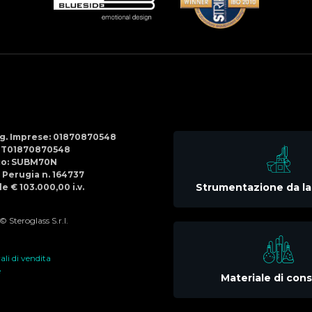
Social
Menu
Reg. Imprese: 01870870548
IT01870870548
co: SUBM70N
di Perugia n. 164737
Strumentazione da la
e € 103.000,00 i.v.
 Steroglass S.r.l.
li di vendita
e
Materiale di co