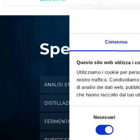
Consenso
Specialisti i
Questo sito web utilizza i c
Utilizziamo i cookie per perso
nostro traffico. Condividiamo 
ANALISI ENZIMATICA
di analisi dei dati web, pubbl
che hanno raccolto dal tuo uti
DISTILLAZIONE
Selezione
del
Necessari
FERMENTAZIONE
consenso