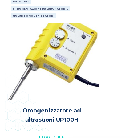
HIELSCHER
STRUMENTAZIONE DA LABORATORIO
MULINI E OMOGENIZZATORI
Omogenizzatore ad
ultrasuoni UP100H
LEGGI DI PIÙ