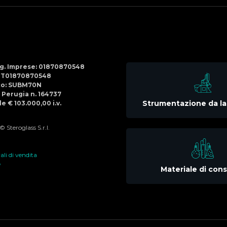
Social
Menu
Reg. Imprese: 01870870548
IT01870870548
co: SUBM70N
di Perugia n. 164737
Strumentazione da la
e € 103.000,00 i.v.
 Steroglass S.r.l.
li di vendita
e
Materiale di co