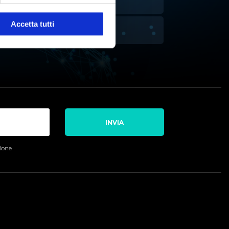
NALISI ATTIVITÀ DELL'ACQUA
Accetta tutti
ITOLAZIONE
INVIA
sione