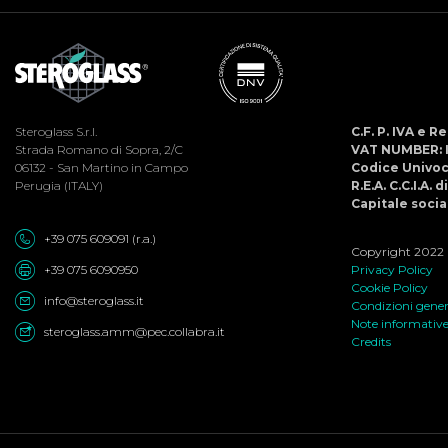
Steroglass S.r.l.
C.F. P. IVA e 
Strada Romano di Sopra, 2/C
VAT NUMBER: 
06132 - San Martino in Campo
Codice Univo
Perugia (ITALY)
R.E.A. C.C.I.A. 
Capitale social
+39 075 609091 (r.a.)
Copyright 2022 ©
+39 075 6090950
Privacy Policy
Cookie Policy
info@steroglass.it
Condizioni genera
Note informativ
steroglass.amm@pec.collabra.it
Credits