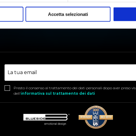
REAZIONE
A
Accetta selezionati
STABILITÀ TARTARICA
T
Presto il consenso al trattamento dei dati personali dopo aver preso vi
dell'
informativa sul trattamento dei dati