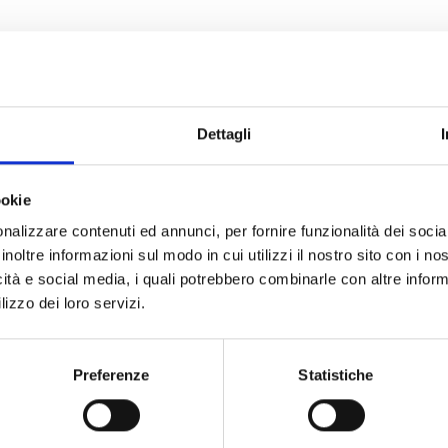
Dettagli
n:
ookie
nalizzare contenuti ed annunci, per fornire funzionalità dei socia
inoltre informazioni sul modo in cui utilizzi il nostro sito con i n
ANALISI MULTIPARAMETRICA
C
icità e social media, i quali potrebbero combinarle con altre inform
lizzo dei loro servizi.
ESTRAZIONE
E
Preferenze
Statistiche
LIOFILIZZAZIONE
M