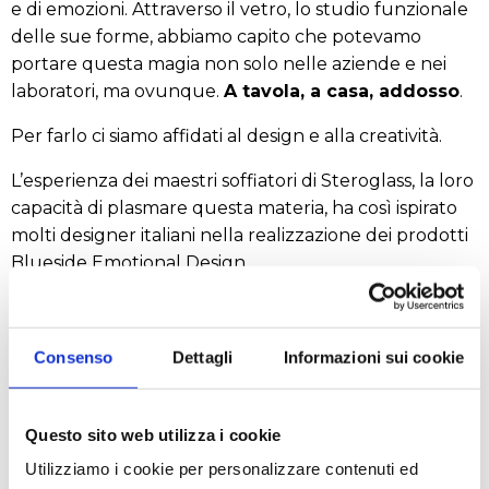
e di emozioni. Attraverso il vetro, lo studio funzionale
delle sue forme, abbiamo capito che potevamo
portare questa magia non solo nelle aziende e nei
laboratori, ma ovunque.
A tavola, a casa, addosso
.
Per farlo ci siamo affidati al design e alla creatività.
L’esperienza dei maestri soffiatori di Steroglass, la loro
capacità di plasmare questa materia, ha così ispirato
molti designer italiani nella realizzazione dei prodotti
Blueside Emotional Design.
Consenso
Dettagli
Informazioni sui cookie
Il fascino del Made in Italy e
l’artigianalità di ogni pezzo, rendono
unica la collezione Blueside Emotional
Questo sito web utilizza i cookie
Design.
Utilizziamo i cookie per personalizzare contenuti ed