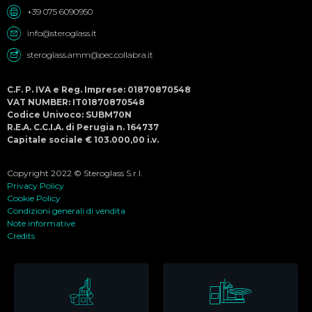
+39 075 6090950
info@steroglass.it
steroglass.amm@pec.collabra.it
C.F. P. IVA e Reg. Imprese: 01870870548
VAT NUMBER: IT01870870548
Codice Univoco: SUBM70N
R.E.A. C.C.I.A. di Perugia n. 164737
Capitale sociale € 103.000,00 i.v.
Copyright 2022 © Steroglass S.r.l.
Privacy Policy
Cookie Policy
Condizioni generali di vendita
Note informative
Credits