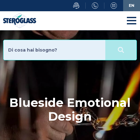
Salta
EN
al
contenuto
principale
Blueside Emotional
Design