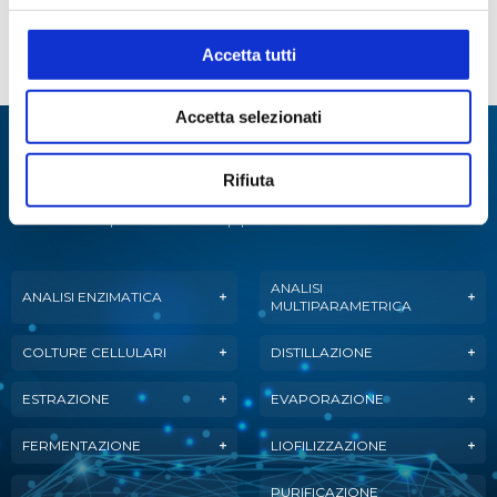
Accetta tutti
Accetta selezionati
Specialisti in:
Rifiuta
Abbiamo sviluppato soluzioni, tecnologie e
strumenti per diverse applicazioni.
ANALISI
ANALISI ENZIMATICA
MULTIPARAMETRICA
COLTURE CELLULARI
DISTILLAZIONE
ESTRAZIONE
EVAPORAZIONE
FERMENTAZIONE
LIOFILIZZAZIONE
PURIFICAZIONE