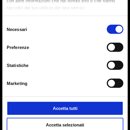
con altre informazioni che hai fornito loro o che hanno
Iscriviti alla Newsletter
raccolto dal tuo utilizzo dei loro servizi.
Selezione
Necessari
del
Presto il consenso al trattamento dei dati personali dopo aver preso
consenso
visione dell'
informativa sul trattamento dei dati
Preferenze
INVIA
Statistiche
Marketing
Accetta tutti
Accetta selezionati