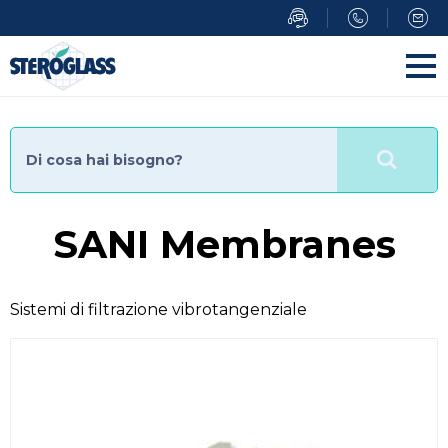
Salta
al
contenuto
principale
SANI Membranes
Sistemi di filtrazione vibrotangenziale