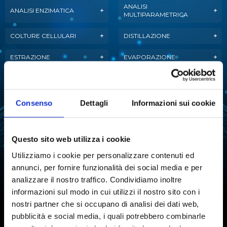
ANALISI
ANALISI ENZIMATICA
MULTIPARAMETRICA
COLTURE CELLULARI
DISTILLAZIONE
ESTRAZIONE
EVAPORAZIONE
FERMENTAZIONE
LIOFILIZZAZIONE
PURIFICAZIONE
Consenso
Dettagli
Informazioni sui cookie
MANIPOLAZIONE LIQUIDI
DELL'ACQUA
ANALISI ATTIVITÀ
REAZIONE
DELL'ACQUA
Questo sito web utilizza i cookie
Utilizziamo i cookie per personalizzare contenuti ed
SINTESI CHIMICA
STABILITÀ TARTARICA
annunci, per fornire funzionalità dei social media e per
analizzare il nostro traffico. Condividiamo inoltre
TITOLAZIONE
informazioni sul modo in cui utilizzi il nostro sito con i
nostri partner che si occupano di analisi dei dati web,
pubblicità e social media, i quali potrebbero combinarle