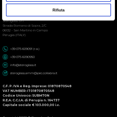
Social
Rifiuta
Seguici sui social
Menu
Steroglass S.r.l.
Strada Romano di Sopra, 2/C
06132 - San Martino in Campo
Perugia (ITALY)
+39 075 609091 (r.a.)
+39 075 6090950
info@steroglass.it
steroglass.amm@pec.collabra.it
C.F. P. IVA e Reg. Imprese: 01870870548
VAT NUMBER: IT01870870548
Codice Univoco: SUBM70N
R.E.A. C.C.I.A. di Perugia n. 164737
Capitale sociale € 103.000,00 i.v.