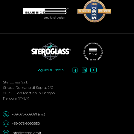
Social
Seguici sui social
Menu
Steroglass S.r.l.
Strada Romano di Sopra, 2/C
06132 - San Martino in Campo
Perugia (ITALY)
+39 075 609091 (r.a.)
+39 075 6090950
info@steroglass.it