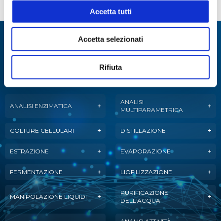
Tubo in gomma naturale ANAS 107
Accetta tutti
Specialisti in:
Accetta selezionati
Abbiamo sviluppato soluzioni, tecnologie e
Rifiuta
strumenti per diverse applicazioni.
ANALISI
ANALISI ENZIMATICA
MULTIPARAMETRICA
COLTURE CELLULARI
DISTILLAZIONE
ESTRAZIONE
EVAPORAZIONE
FERMENTAZIONE
LIOFILIZZAZIONE
PURIFICAZIONE
MANIPOLAZIONE LIQUIDI
DELL'ACQUA