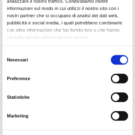
analizzare il nostro traffico. Condividiamo inoltre
informazioni sul modo in cui utilizzi il nostro sito con i
Tappi conici in silicone
nostri partner che si occupano di analisi dei dati web,
pubblicità e social media, i quali potrebbero combinarle
con altre informazioni che hai fornito loro o che hanno
raccolto dal tuo utilizzo dei loro servizi.
Selezione
Necessari
del
consenso
Preferenze
Statistiche
Marketing