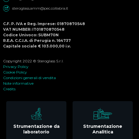
steroglass.amm@pec.collabra.it
C.F. P. IVA e Reg. Imprese: 01870870548
VAT NUMBER: IT01870870548
Codice Univoco: SUBM70N
R.E.A. C.C.I.A. di Perugia n. 164737
Capitale sociale € 103.000,00 i.v.
Copyright 2022 © Steroglass S.r.l.
Privacy Policy
Cookie Policy
Condizioni generali di vendita
Note informative
Credits
Strumentazione da
Strumentazione
laboratorio
Analitica