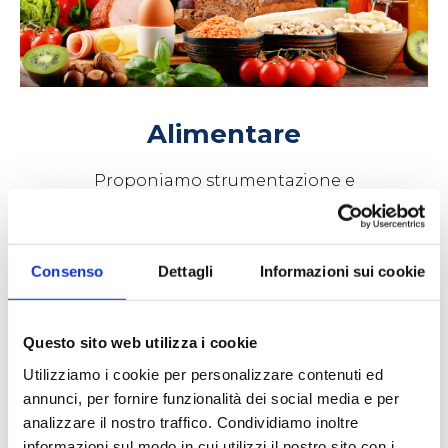
Alimentare
Proponiamo strumentazione e
consumabili ad elevato contenuto
tecnologico per analisi alimentari, con
l’obiettivo di garantire la massima sicurezza
Consenso
Dettagli
Informazioni sui cookie
ai consumatori, sia dal punto di vista
chimico che microbiologico.
Questo sito web utilizza i cookie
LEGGI DI PIÙ
Utilizziamo i cookie per personalizzare contenuti ed
annunci, per fornire funzionalità dei social media e per
analizzare il nostro traffico. Condividiamo inoltre
informazioni sul modo in cui utilizzi il nostro sito con i