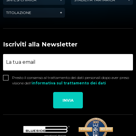
TITOLAZIONE
Iscriviti alla Newsletter
Presto il consenso al trattamento dei dati personali dopo aver preso
visione dell'
informativa sul trattamento dei dati
INVIA