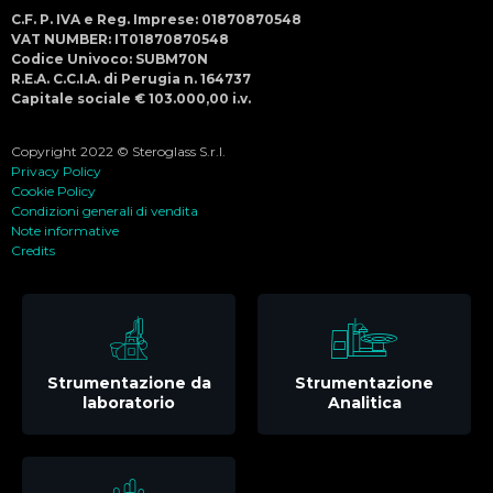
C.F. P. IVA e Reg. Imprese: 01870870548
VAT NUMBER: IT01870870548
Codice Univoco: SUBM70N
R.E.A. C.C.I.A. di Perugia n. 164737
Capitale sociale € 103.000,00 i.v.
Copyright 2022 © Steroglass S.r.l.
Privacy Policy
Cookie Policy
Condizioni generali di vendita
Note informative
Credits
Strumentazione da
Strumentazione
laboratorio
Analitica