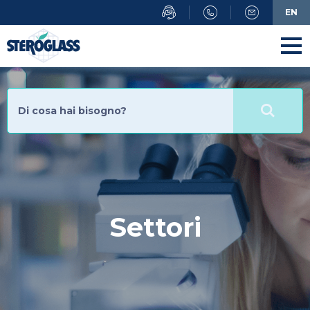
Salta
EN
al
contenuto
principale
Settori