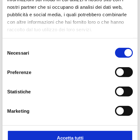
nostri partner che si occupano di analisi dei dati web,
pubblicità e social media, i quali potrebbero combinarle
con altre informazioni che hai fornito loro o che hanno
raccolto dal tuo utilizzo dei loro servizi.
Selezione
Necessari
del
consenso
Preferenze
Ambientale
Statistiche
Un’intera gamma di prodotti per analisi
chimiche e microbiologiche su acque,
Marketing
terreni e rifiuti. E’ da anni che Steroglass dà
il suo contributo ad aziende e centri di
ricerca pubblici e privati per la difesa
Accetta tutti
dell’ambiente.