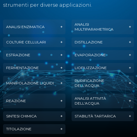
strumenti per diverse applicazioni.
ANALISI
ANALISI ENZIMATICA
MULTIPARAMETRICA
COLTURE CELLULARI
DISTILLAZIONE
ESTRAZIONE
EVAPORAZIONE
FERMENTAZIONE
LIOFILIZZAZIONE
PURIFICAZIONE
MANIPOLAZIONE LIQUIDI
DELL'ACQUA
ANALISI ATTIVITÀ
REAZIONE
DELL'ACQUA
SINTESI CHIMICA
STABILITÀ TARTARICA
TITOLAZIONE