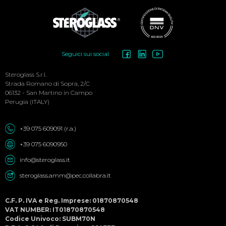
Social
Seguici sui social
Menu
Steroglass S.r.l.
Strada Romano di Sopra, 2/C
06132 - San Martino in Campo
Perugia (ITALY)
+39 075 609091 (r.a.)
+39 075 6090950
info@steroglass.it
steroglass.amm@pec.collabra.it
C.F. P. IVA e Reg. Imprese: 01870870548
VAT NUMBER: IT01870870548
Codice Univoco: SUBM70N