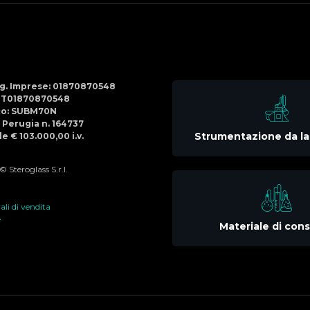
Social
Menu
Reg. Imprese: 01870870548
IT01870870548
co: SUBM70N
di Perugia n. 164737
Strumentazione da la
e € 103.000,00 i.v.
 Steroglass S.r.l.
li di vendita
e
Materiale di co