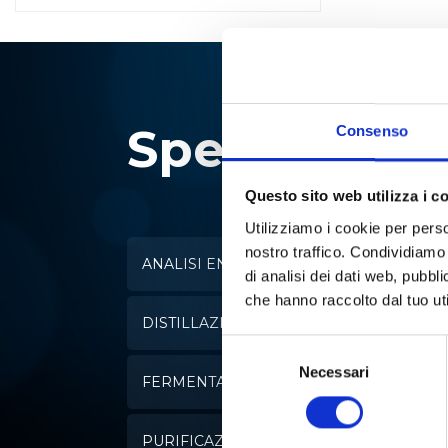
Specialisti i
Consenso
Questo sito web utilizza i c
Utilizziamo i cookie per perso
nostro traffico. Condividiamo 
ANALISI ENZIMATICA
di analisi dei dati web, pubbl
che hanno raccolto dal tuo uti
DISTILLAZIONE
Selezione
del
Necessari
FERMENTAZIONE
consenso
PURIFICAZIONE DELL'ACQUA