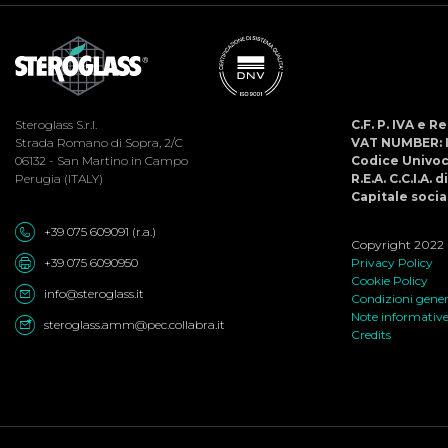
Steroglass S.r.l.
C.F. P. IVA e 
Strada Romano di Sopra, 2/C
VAT NUMBER: 
06132 - San Martino in Campo
Codice Univo
Perugia (ITALY)
R.E.A. C.C.I.A. 
Capitale social
+39 075 609091 (r.a.)
Copyright 2022 ©
+39 075 6090950
Privacy Policy
Cookie Policy
info@steroglass.it
Condizioni genera
Note informativ
steroglass.amm@pec.collabra.it
Credits