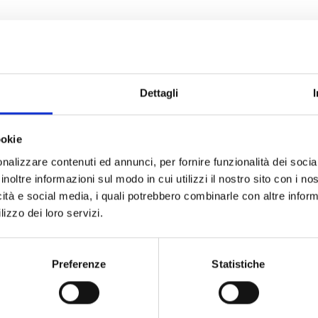
n:
Dettagli
ookie
nalizzare contenuti ed annunci, per fornire funzionalità dei socia
inoltre informazioni sul modo in cui utilizzi il nostro sito con i n
ANALISI MULTIPARAMETRICA
C
icità e social media, i quali potrebbero combinarle con altre inform
lizzo dei loro servizi.
ESTRAZIONE
E
Preferenze
Statistiche
LIOFILIZZAZIONE
M
REAZIONE
A