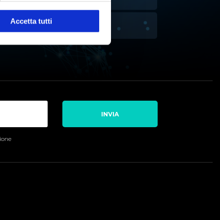
Accetta tutti
ITOLAZIONE
INVIA
sione