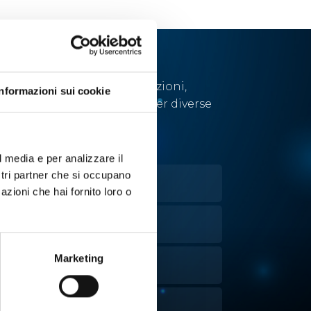
Abbiamo sviluppato soluzioni,
Informazioni sui cookie
tecnologie e strumenti per diverse
applicazioni.
l media e per analizzare il
ostri partner che si occupano
OLTURE CELLULARI
azioni che hai fornito loro o
VAPORAZIONE
Marketing
ANIPOLAZIONE LIQUIDI
NALISI ATTIVITÀ DELL'ACQUA