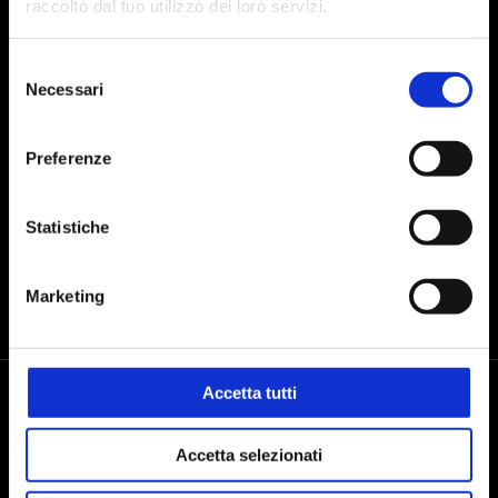
raccolto dal tuo utilizzo dei loro servizi.
Selezione
Presto il consenso al trattamento dei dati personali dopo aver preso
Necessari
del
visione dell'
informativa sul trattamento dei dati
consenso
Preferenze
INVIA
Statistiche
Marketing
Accetta tutti
Accetta selezionati
Seguici sui social