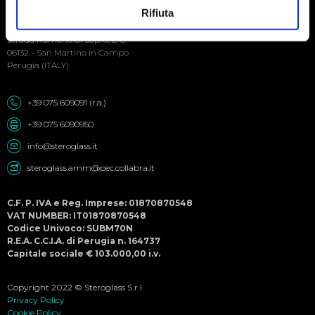
Social
Rifiuta
Menu
Steroglass S.r.l.
Strada Romano di Sopra, 2/C
06132 - San Martino in Campo
Perugia (ITALY)
+39 075 609091 (r.a.)
+39 075 6090950
info@steroglass.it
steroglass.amm@pec.collabra.it
C.F. P. IVA e Reg. Imprese: 01870870548
VAT NUMBER: IT01870870548
Codice Univoco: SUBM70N
R.E.A. C.C.I.A. di Perugia n. 164737
Capitale sociale € 103.000,00 i.v.
Copyright 2022 © Steroglass S.r.l.
Privacy Policy
Cookie Policy