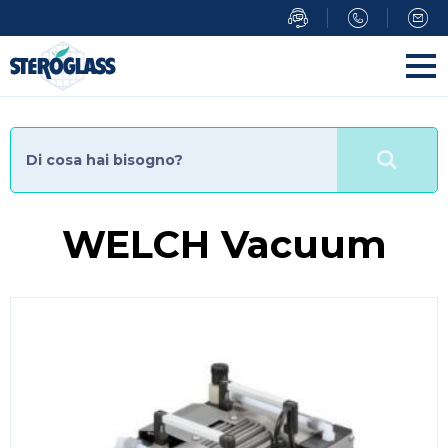
Salta
al
contenuto
principale
WELCH Vacuum