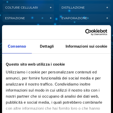
COLTURE CELLULARI
DISTILLAZIONE
ESTRAZIONE
EVAPORAZIONE
FERMENTAZIONE
LIOFILIZZAZIONE
PURIFICAZIONE
MANIPOLAZIONE LIQUIDI
DELL'ACQUA
Consenso
Dettagli
Informazioni sui cookie
ANALISI ATTIVITÀ
REAZIONE
DELL'ACQUA
Questo sito web utilizza i cookie
SINTESI CHIMICA
STABILITÀ TARTARICA
Utilizziamo i cookie per personalizzare contenuti ed
annunci, per fornire funzionalità dei social media e per
TITOLAZIONE
analizzare il nostro traffico. Condividiamo inoltre
informazioni sul modo in cui utilizzi il nostro sito con i
nostri partner che si occupano di analisi dei dati web,
pubblicità e social media, i quali potrebbero combinarle
Iscriviti alla Newsletter
con altre informazioni che hai fornito loro o che hanno