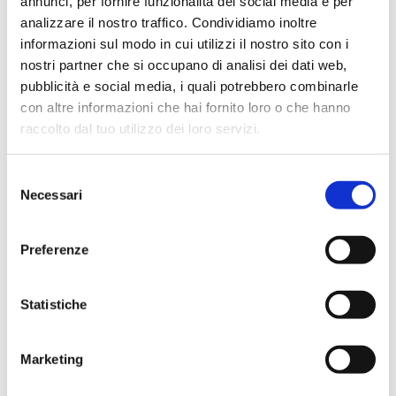
annunci, per fornire funzionalità dei social media e per
analizzare il nostro traffico. Condividiamo inoltre
informazioni sul modo in cui utilizzi il nostro sito con i
nostri partner che si occupano di analisi dei dati web,
Dosatori serie Optifix Safety
pubblicità e social media, i quali potrebbero combinarle
con altre informazioni che hai fornito loro o che hanno
raccolto dal tuo utilizzo dei loro servizi.
Selezione
Necessari
del
consenso
Preferenze
Statistiche
Marketing