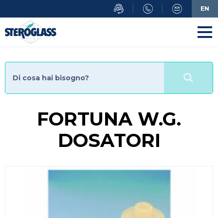
Salta
EN
al
contenuto
principale
FORTUNA W.G.
DOSATORI