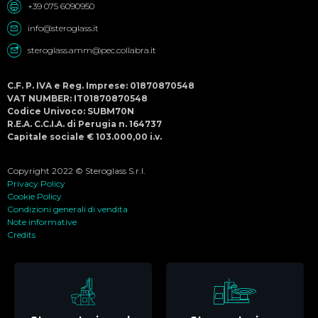
+39 075 6090950
info@steroglass.it
steroglass.amm@pec.collabra.it
C.F. P. IVA e Reg. Imprese: 01870870548
VAT NUMBER: IT01870870548
Codice Univoco: SUBM70N
R.E.A. C.C.I.A. di Perugia n. 164737
Capitale sociale € 103.000,00 i.v.
Copyright 2022 © Steroglass S.r.l.
Privacy Policy
Cookie Policy
Condizioni generali di vendita
Note informative
Credits