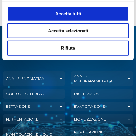
Accetta tutti
Dosatori serie Optifix Solvents
Accetta selezionati
Specialisti in:
Rifiuta
Abbiamo sviluppato soluzioni, tecnologie e
strumenti per diverse applicazioni.
ANALISI
ANALISI ENZIMATICA
MULTIPARAMETRICA
COLTURE CELLULARI
DISTILLAZIONE
ESTRAZIONE
EVAPORAZIONE
FERMENTAZIONE
LIOFILIZZAZIONE
PURIFICAZIONE
MANIPOLAZIONE LIQUIDI