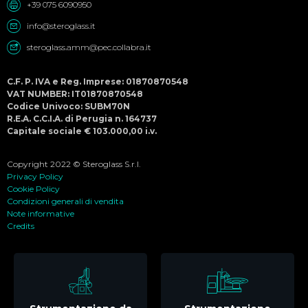
+39 075 6090950
info@steroglass.it
steroglass.amm@pec.collabra.it
C.F. P. IVA e Reg. Imprese: 01870870548
VAT NUMBER: IT01870870548
Codice Univoco: SUBM70N
R.E.A. C.C.I.A. di Perugia n. 164737
Capitale sociale € 103.000,00 i.v.
Copyright 2022 © Steroglass S.r.l.
Privacy Policy
Cookie Policy
Condizioni generali di vendita
Note informative
Credits