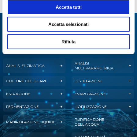
Setacci cellulari Easystrainer
Accetta tutti
Specialisti in:
Accetta selezionati
Abbiamo sviluppato soluzioni, tecnologie e
Rifiuta
strumenti per diverse applicazioni.
ANALISI
ANALISI ENZIMATICA
MULTIPARAMETRICA
COLTURE CELLULARI
DISTILLAZIONE
ESTRAZIONE
EVAPORAZIONE
FERMENTAZIONE
LIOFILIZZAZIONE
PURIFICAZIONE
MANIPOLAZIONE LIQUIDI
DELL'ACQUA