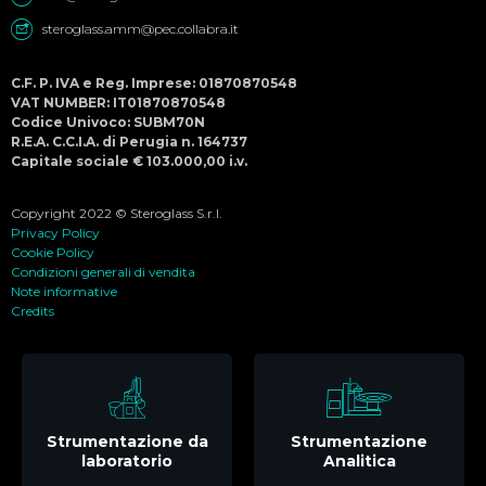
steroglass.amm@pec.collabra.it
C.F. P. IVA e Reg. Imprese: 01870870548
VAT NUMBER: IT01870870548
Codice Univoco: SUBM70N
R.E.A. C.C.I.A. di Perugia n. 164737
Capitale sociale € 103.000,00 i.v.
Copyright 2022 © Steroglass S.r.l.
Privacy Policy
Cookie Policy
Condizioni generali di vendita
Note informative
Credits
Strumentazione da
Strumentazione
laboratorio
Analitica