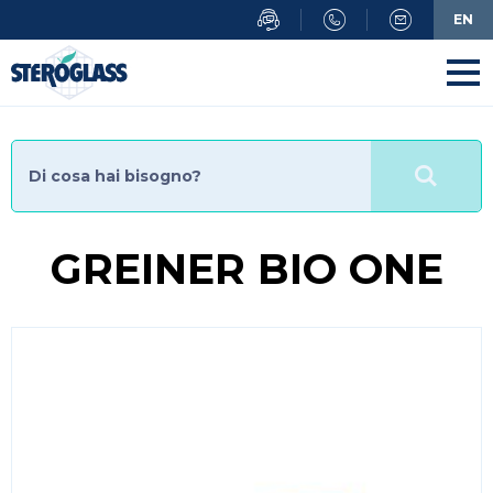
Salta
EN
al
contenuto
principale
GREINER BIO ONE