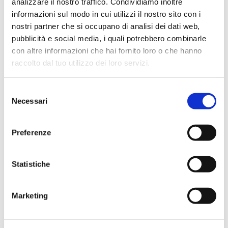
analizzare il nostro traffico. Condividiamo inoltre
informazioni sul modo in cui utilizzi il nostro sito con i
Provette fondo conico busta
nostri partner che si occupano di analisi dei dati web,
pubblicità e social media, i quali potrebbero combinarle
con altre informazioni che hai fornito loro o che hanno
raccolto dal tuo utilizzo dei loro servizi.
Selezione
Necessari
del
consenso
Preferenze
Statistiche
Marketing