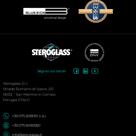
Social
Seguici sui social
Menu
Steroglass S.r.l.
Strada Romano di Sopra, 2/C
06132 - San Martino in Campo
Perugia (ITALY)
+39 075 609091 (r.a.)
+39 075 6090950
info@steroglass.it