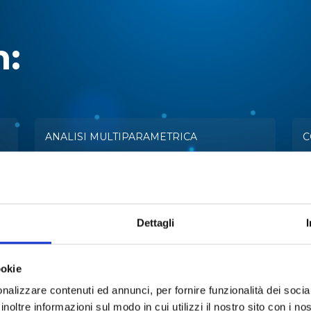
n:
ANALISI MULTIPARAMETRICA
C
ESTRAZIONE
E
LIOFILIZZAZIONE
M
Dettagli
REAZIONE
A
ookie
nalizzare contenuti ed annunci, per fornire funzionalità dei socia
STABILITÀ TARTARICA
T
inoltre informazioni sul modo in cui utilizzi il nostro sito con i n