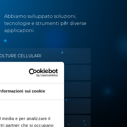
Abbiamo sviluppato soluzioni,
tecnologie e strumenti per diverse
applicazioni.
OLTURE CELLULARI
VAPORAZIONE
ANIPOLAZIONE LIQUIDI
Informazioni sui cookie
NALISI ATTIVITÀ DELL'ACQUA
l media e per analizzare il
ITOLAZIONE
ostri partner che si occupano