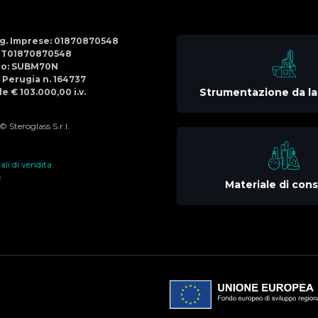
Social
Menu
Reg. Imprese: 01870870548
IT01870870548
co: SUBM70N
di Perugia n. 164737
Strumentazione da la
e € 103.000,00 i.v.
 Steroglass S.r.l.
li di vendita
e
Materiale di co