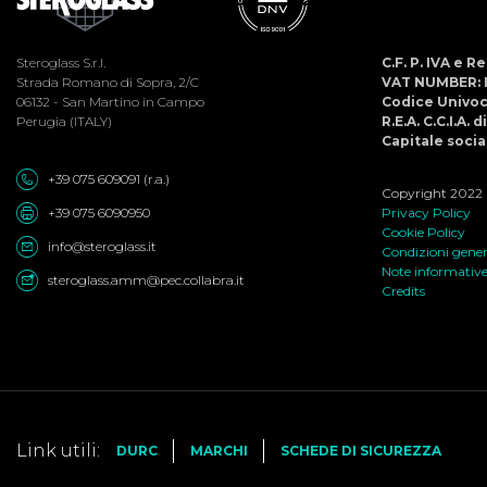
Steroglass S.r.l.
C.F. P. IVA e 
Strada Romano di Sopra, 2/C
VAT NUMBER: 
06132 - San Martino in Campo
Codice Univo
Perugia (ITALY)
R.E.A. C.C.I.A. 
Capitale social
+39 075 609091 (r.a.)
Copyright 2022 ©
+39 075 6090950
Privacy Policy
Cookie Policy
info@steroglass.it
Condizioni genera
Note informativ
steroglass.amm@pec.collabra.it
Credits
Link utili:
DURC
MARCHI
SCHEDE DI SICUREZZA