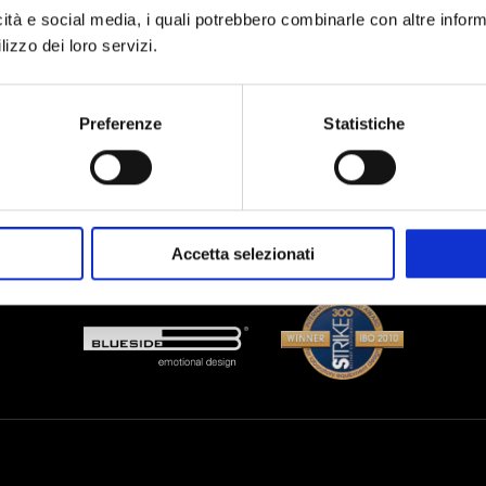
icità e social media, i quali potrebbero combinarle con altre inform
lizzo dei loro servizi.
Preferenze
Statistiche
Presto il consenso al trattamento dei dati personali dopo aver preso vi
Accetta selezionati
dell'
informativa sul trattamento dei dati