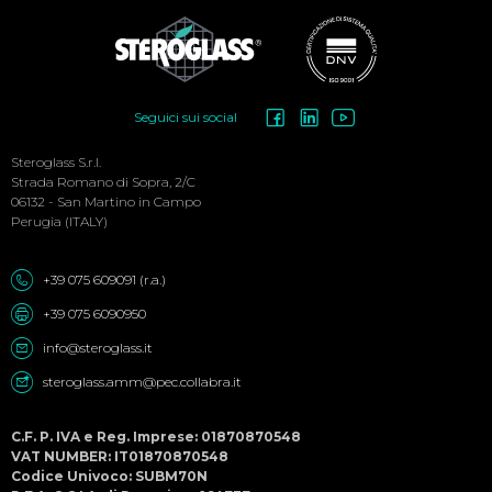
Social
Seguici sui social
Menu
Steroglass S.r.l.
Strada Romano di Sopra, 2/C
06132 - San Martino in Campo
Perugia (ITALY)
+39 075 609091 (r.a.)
+39 075 6090950
info@steroglass.it
steroglass.amm@pec.collabra.it
C.F. P. IVA e Reg. Imprese: 01870870548
VAT NUMBER: IT01870870548
Codice Univoco: SUBM70N