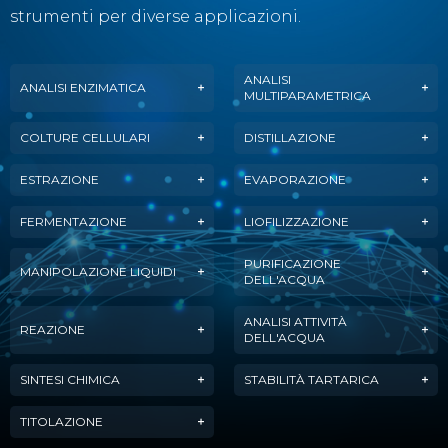
strumenti per diverse applicazioni.
ANALISI
ANALISI ENZIMATICA
MULTIPARAMETRICA
COLTURE CELLULARI
DISTILLAZIONE
ESTRAZIONE
EVAPORAZIONE
FERMENTAZIONE
LIOFILIZZAZIONE
PURIFICAZIONE
MANIPOLAZIONE LIQUIDI
DELL'ACQUA
ANALISI ATTIVITÀ
REAZIONE
DELL'ACQUA
SINTESI CHIMICA
STABILITÀ TARTARICA
TITOLAZIONE