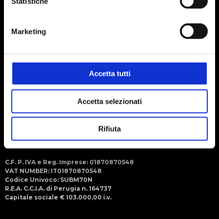
Statistiche
Social
Seguici sui social
Marketing
Menu
Steroglass S.r.l.
Strada Romano di Sopra, 2/C
06132 - San Martino in Campo
Perugia (ITALY)
Accetta tutti
+39 075 609091 (r.a.)
Accetta selezionati
+39 075 6090950
info@steroglass.it
Rifiuta
steroglass.amm@pec.collabra.it
C.F. P. IVA e Reg. Imprese: 01870870548
VAT NUMBER: IT01870870548
Codice Univoco: SUBM70N
R.E.A. C.C.I.A. di Perugia n. 164737
Capitale sociale € 103.000,00 i.v.