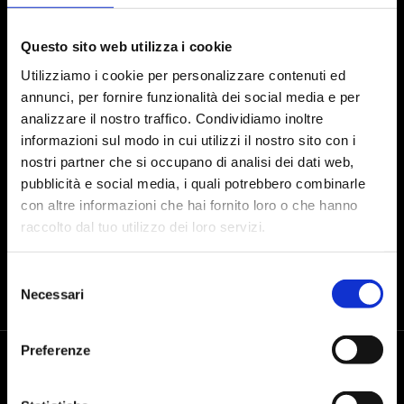
Iscriviti alla Newsletter
Questo sito web utilizza i cookie
Utilizziamo i cookie per personalizzare contenuti ed
annunci, per fornire funzionalità dei social media e per
Presto il consenso al trattamento dei dati personali dopo aver preso
analizzare il nostro traffico. Condividiamo inoltre
visione dell'
informativa sul trattamento dei dati
informazioni sul modo in cui utilizzi il nostro sito con i
nostri partner che si occupano di analisi dei dati web,
INVIA
pubblicità e social media, i quali potrebbero combinarle
con altre informazioni che hai fornito loro o che hanno
raccolto dal tuo utilizzo dei loro servizi.
Selezione
Necessari
del
consenso
Preferenze