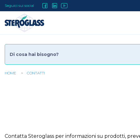
Salta
Social
Seguici sui social
al
contenuto
Menu
principale
HOME
CONTATTI
Tu
sei
qui
Contatta Steroglass per informazioni su prodotti, preve