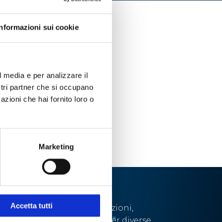
Informazioni sui cookie
l media e per analizzare il
ostri partner che si occupano
azioni che hai fornito loro o
Marketing
Accetta tutti
Abbiamo sviluppato soluzioni,
tecnologie e strumenti per diverse