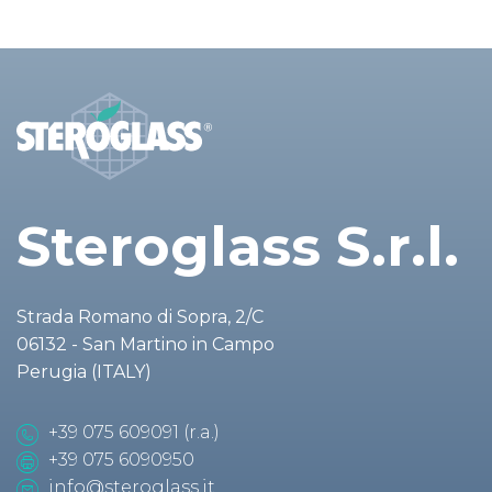
Steroglass S.r.l.
Strada Romano di Sopra, 2/C
06132 - San Martino in Campo
Perugia (ITALY)
+39 075 609091 (r.a.)
+39 075 6090950
info@steroglass.it