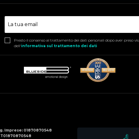
Presto il consenso al trattamento dei dati personali dopo aver preso vi
dell'
informativa sul trattamento dei dati
Social
Menu
Reg. Imprese: 01870870548
IT01870870548