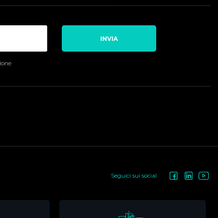
INVIA
sione
Seguici sui social