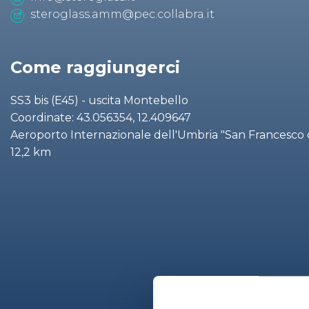
steroglass.amm@pec.collabra.it
Come raggiungerci
SS3 bis (E45) - uscita Montebello
Coordinate: 43.056354, 12.409647
Aeroporto Internazionale dell'Umbria "San Francesco d'
12,2 km