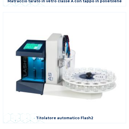
Matraccio tarato in vetro classe A con tappo in polietilene
Titolatore automatico Flash2