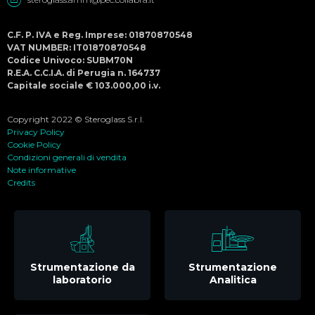
C.F. P. IVA e Reg. Imprese: 01870870548
VAT NUMBER: IT01870870548
Codice Univoco: SUBM70N
R.E.A. C.C.I.A. di Perugia n. 164737
Capitale sociale € 103.000,00 i.v.
Copyright 2022 © Steroglass S.r.l.
Privacy Policy
Cookie Policy
Condizioni generali di vendita
Note informative
Credits
Strumentazione da
Strumentazione
laboratorio
Analitica