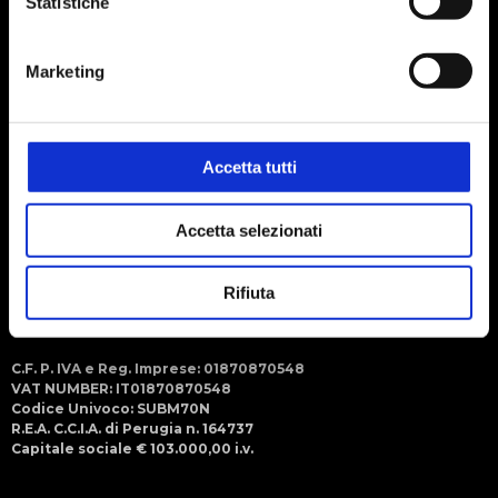
Statistiche
Social
Seguici sui social
Marketing
Menu
Steroglass S.r.l.
Strada Romano di Sopra, 2/C
06132 - San Martino in Campo
Perugia (ITALY)
Accetta tutti
+39 075 609091 (r.a.)
Accetta selezionati
+39 075 6090950
info@steroglass.it
Rifiuta
steroglass.amm@pec.collabra.it
C.F. P. IVA e Reg. Imprese: 01870870548
VAT NUMBER: IT01870870548
Codice Univoco: SUBM70N
R.E.A. C.C.I.A. di Perugia n. 164737
Capitale sociale € 103.000,00 i.v.