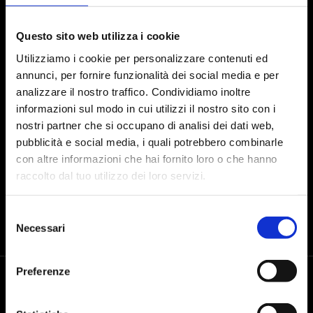
Iscriviti alla Newsletter
Questo sito web utilizza i cookie
Utilizziamo i cookie per personalizzare contenuti ed
annunci, per fornire funzionalità dei social media e per
Presto il consenso al trattamento dei dati personali dopo aver preso
analizzare il nostro traffico. Condividiamo inoltre
visione dell'
informativa sul trattamento dei dati
informazioni sul modo in cui utilizzi il nostro sito con i
nostri partner che si occupano di analisi dei dati web,
INVIA
pubblicità e social media, i quali potrebbero combinarle
con altre informazioni che hai fornito loro o che hanno
raccolto dal tuo utilizzo dei loro servizi.
Selezione
Necessari
del
consenso
Preferenze