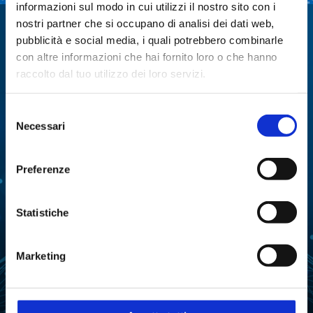
informazioni sul modo in cui utilizzi il nostro sito con i
nostri partner che si occupano di analisi dei dati web,
Specialisti in:
pubblicità e social media, i quali potrebbero combinarle
con altre informazioni che hai fornito loro o che hanno
Abbiamo sviluppato soluzioni, tecnologie e
raccolto dal tuo utilizzo dei loro servizi.
strumenti per diverse applicazioni.
Selezione
ANALISI
ANALISI ENZIMATICA
Necessari
del
MULTIPARAMETRICA
consenso
COLTURE CELLULARI
DISTILLAZIONE
Preferenze
ESTRAZIONE
EVAPORAZIONE
Statistiche
FERMENTAZIONE
LIOFILIZZAZIONE
PURIFICAZIONE
MANIPOLAZIONE LIQUIDI
Marketing
DELL'ACQUA
ANALISI ATTIVITÀ
REAZIONE
DELL'ACQUA