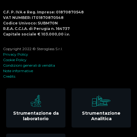
C.F. P. IVA e Reg. Imprese: 01870870548
VAT NUMBER: IT01870870548
Codice Univoco: SUBM70N
R.E.A. C.C.I.A. di Perugia n. 164737
Capitale sociale € 103.000,00 i.v.
Copyright 2022 © Steroglass S.r.l.
Privacy Policy
Cookie Policy
Condizioni generali di vendita
Note informative
Credits
Strumentazione da
Strumentazione
laboratorio
Analitica