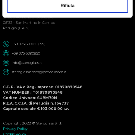
Social
Rifiuta
Menu
Steroglass S.r.l.
Strada Romano di Sopra, 2/C
06132 - San Martino in Campo
Perugia (ITALY)
+39 075 609091 (r.a.)
+39 075 6090950
info@steroglass.it
steroglass.amm@pec.collabra.it
C.F. P. IVA e Reg. Imprese: 01870870548
VAT NUMBER: IT01870870548
Codice Univoco: SUBM70N
R.E.A. C.C.I.A. di Perugia n. 164737
Capitale sociale € 103.000,00 i.v.
Copyright 2022 © Steroglass S.r.l.
Privacy Policy
Cookie Policy