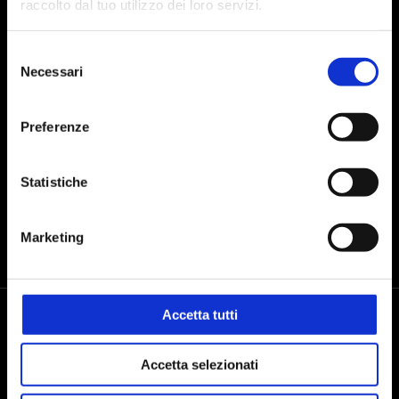
raccolto dal tuo utilizzo dei loro servizi.
Selezione
Presto il consenso al trattamento dei dati personali dopo aver preso
Necessari
del
visione dell'
informativa sul trattamento dei dati
consenso
Preferenze
INVIA
Statistiche
Marketing
Accetta tutti
Accetta selezionati
Seguici sui social