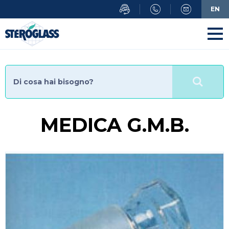
Salta
EN
al
contenuto
principale
MEDICA G.M.B.