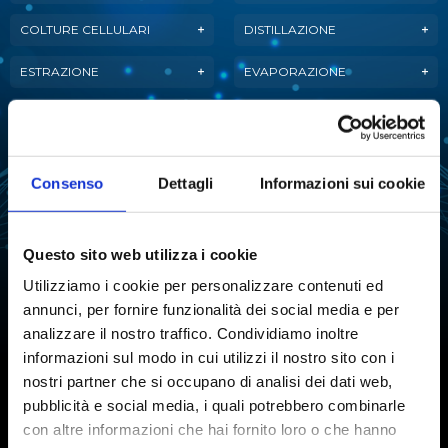
COLTURE CELLULARI
DISTILLAZIONE
ESTRAZIONE
EVAPORAZIONE
FERMENTAZIONE
LIOFILIZZAZIONE
PURIFICAZIONE
MANIPOLAZIONE LIQUIDI
DELL'ACQUA
Consenso
Dettagli
Informazioni sui cookie
ANALISI ATTIVITÀ
REAZIONE
DELL'ACQUA
Questo sito web utilizza i cookie
SINTESI CHIMICA
STABILITÀ TARTARICA
Utilizziamo i cookie per personalizzare contenuti ed
annunci, per fornire funzionalità dei social media e per
TITOLAZIONE
analizzare il nostro traffico. Condividiamo inoltre
informazioni sul modo in cui utilizzi il nostro sito con i
nostri partner che si occupano di analisi dei dati web,
pubblicità e social media, i quali potrebbero combinarle
Iscriviti alla Newsletter
con altre informazioni che hai fornito loro o che hanno