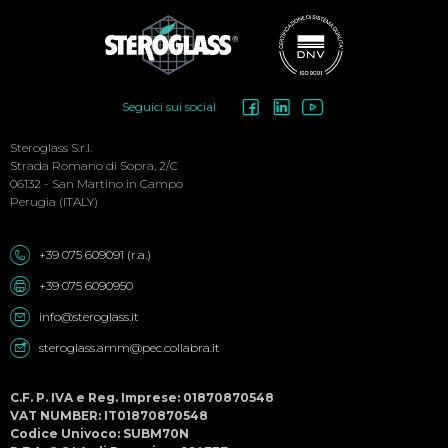
Social
Seguici sui social
Menu
Steroglass S.r.l.
Strada Romano di Sopra, 2/C
06132 - San Martino in Campo
Perugia (ITALY)
+39 075 609091 (r.a.)
+39 075 6090950
info@steroglass.it
steroglass.amm@pec.collabra.it
C.F. P. IVA e Reg. Imprese: 01870870548
VAT NUMBER: IT01870870548
Codice Univoco: SUBM70N