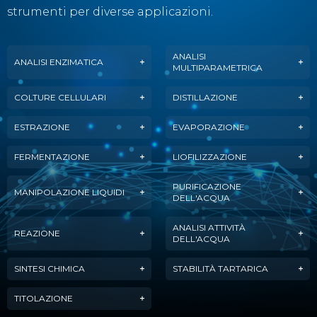
strumenti per diverse applicazioni.
ANALISI
ANALISI ENZIMATICA
MULTIPARAMETRICA
COLTURE CELLULARI
DISTILLAZIONE
ESTRAZIONE
EVAPORAZIONE
FERMENTAZIONE
LIOFILIZZAZIONE
PURIFICAZIONE
MANIPOLAZIONE LIQUIDI
DELL'ACQUA
ANALISI ATTIVITÀ
REAZIONE
DELL'ACQUA
SINTESI CHIMICA
STABILITÀ TARTARICA
TITOLAZIONE