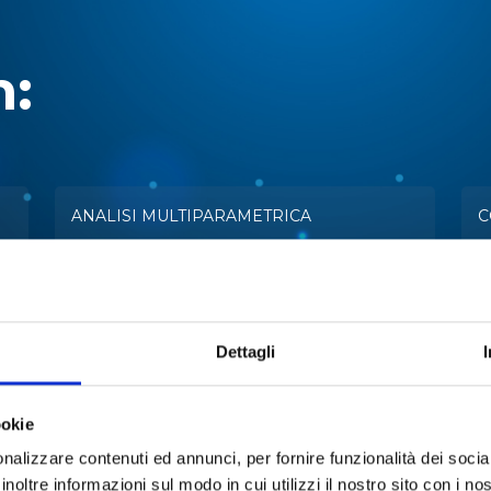
n:
ANALISI MULTIPARAMETRICA
C
ESTRAZIONE
E
LIOFILIZZAZIONE
M
Dettagli
REAZIONE
A
ookie
nalizzare contenuti ed annunci, per fornire funzionalità dei socia
STABILITÀ TARTARICA
T
inoltre informazioni sul modo in cui utilizzi il nostro sito con i n