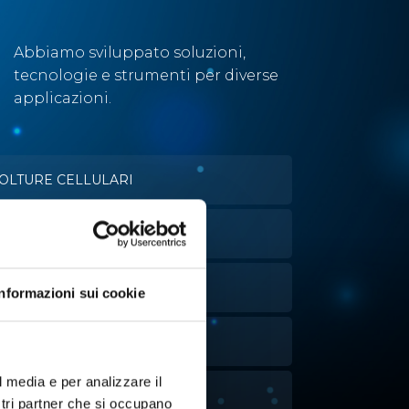
Abbiamo sviluppato soluzioni,
tecnologie e strumenti per diverse
applicazioni.
OLTURE CELLULARI
VAPORAZIONE
ANIPOLAZIONE LIQUIDI
Informazioni sui cookie
NALISI ATTIVITÀ DELL'ACQUA
l media e per analizzare il
ITOLAZIONE
ostri partner che si occupano