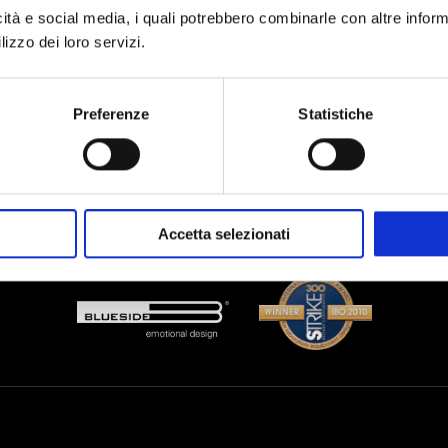
icità e social media, i quali potrebbero combinarle con altre inform
lizzo dei loro servizi.
Preferenze
Statistiche
Presto il consenso al trattamento dei dati personali dopo aver preso vi
Accetta selezionati
dell'
informativa sul trattamento dei dati