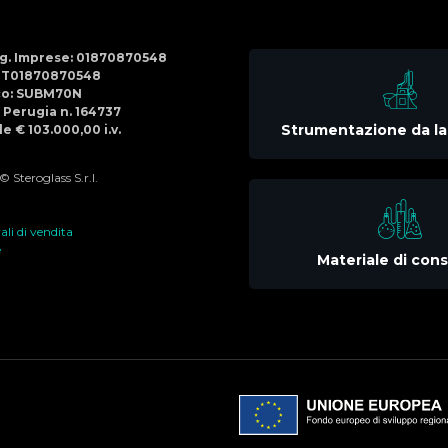
Social
Menu
Reg. Imprese: 01870870548
IT01870870548
co: SUBM70N
di Perugia n. 164737
Strumentazione da la
e € 103.000,00 i.v.
 Steroglass S.r.l.
li di vendita
e
Materiale di co