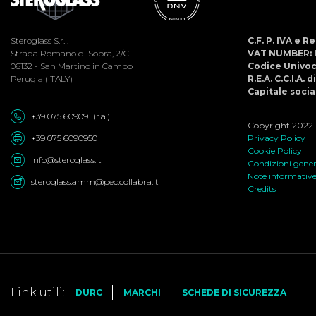
Steroglass S.r.l.
C.F. P. IVA e 
Strada Romano di Sopra, 2/C
VAT NUMBER: 
06132 - San Martino in Campo
Codice Univo
Perugia (ITALY)
R.E.A. C.C.I.A. 
Capitale social
+39 075 609091 (r.a.)
Copyright 2022 ©
+39 075 6090950
Privacy Policy
Cookie Policy
info@steroglass.it
Condizioni genera
Note informativ
steroglass.amm@pec.collabra.it
Credits
Link utili:
DURC
MARCHI
SCHEDE DI SICUREZZA