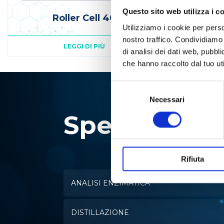
Questo sito web utilizza i c
Roller Cell 40
Utilizziamo i cookie per perso
nostro traffico. Condividiamo 
LEGGI DI PIÙ
di analisi dei dati web, pubbl
che hanno raccolto dal tuo uti
Selezione
del
Necessari
consenso
Specialisti i
Rifiuta
ANALISI ENZIMATICA
DISTILLAZIONE