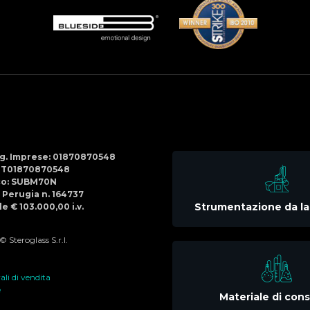
Social
Menu
Reg. Imprese: 01870870548
IT01870870548
co: SUBM70N
di Perugia n. 164737
Strumentazione da la
e € 103.000,00 i.v.
 Steroglass S.r.l.
li di vendita
e
Materiale di co