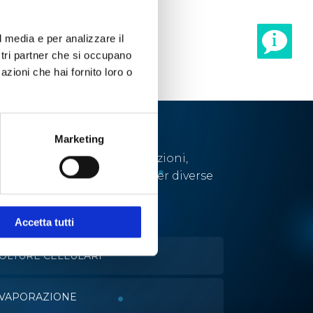
l media e per analizzare il
ostri partner che si occupano
azioni che hai fornito loro o
Marketing
Abbiamo sviluppato soluzioni,
tecnologie e strumenti per diverse
applicazioni.
Accetta tutti
OLTURE CELLULARI
VAPORAZIONE