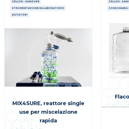
CELLON - SANISURE
CELLON - SAN
STRUMENTAZIONE DA LABORATORIO
CONSUMABILI
AGITATORI
Flac
MIX4SURE, reattore single
use per miscelazione
rapida