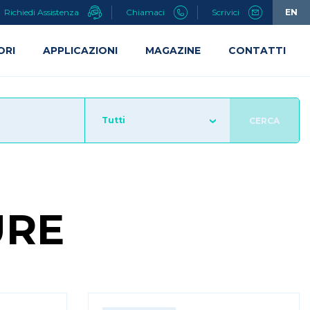
Richiedi Assistenza
Chiamaci
Scrivici
EN
ORI
APPLICAZIONI
MAGAZINE
CONTATTI
Tutti
CERCA
URE