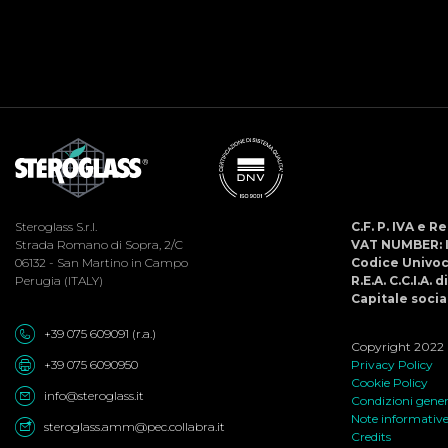
Steroglass S.r.l.
C.F. P. IVA e 
Strada Romano di Sopra, 2/C
VAT NUMBER: 
06132 - San Martino in Campo
Codice Univo
Perugia (ITALY)
R.E.A. C.C.I.A. 
Capitale social
+39 075 609091 (r.a.)
Copyright 2022 ©
+39 075 6090950
Privacy Policy
Cookie Policy
info@steroglass.it
Condizioni genera
Note informativ
steroglass.amm@pec.collabra.it
Credits