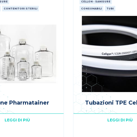
ISURE
CELLON - SANISURE
CONTENITORI STERILI
CONSUMABILI
TUBI
one Pharmatainer
Tubazioni TPE Ce
LEGGI DI PIÙ
LEGGI DI PIÙ