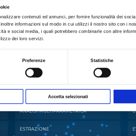
Vials da 10ml
ookie
nalizzare contenuti ed annunci, per fornire funzionalità dei socia
LEGGI DI PIÙ
inoltre informazioni sul modo in cui utilizzi il nostro sito con i n
icità e social media, i quali potrebbero combinarle con altre inform
lizzo dei loro servizi.
Preferenze
Statistiche
n:
Accetta selezionati
ANALISI MULTIPARAMETRICA
C
ESTRAZIONE
E