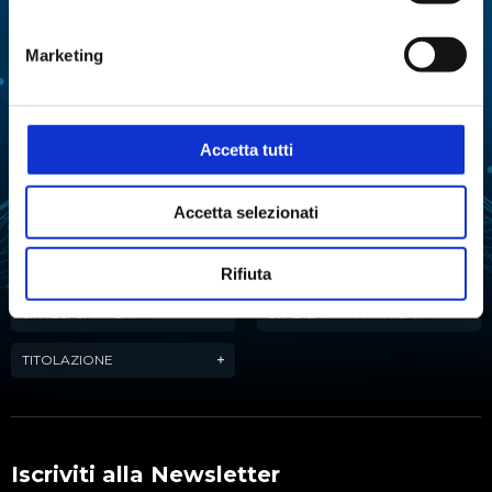
MULTIPARAMETRICA
COLTURE CELLULARI
DISTILLAZIONE
Marketing
ESTRAZIONE
EVAPORAZIONE
FERMENTAZIONE
LIOFILIZZAZIONE
Accetta tutti
PURIFICAZIONE
MANIPOLAZIONE LIQUIDI
DELL'ACQUA
Accetta selezionati
ANALISI ATTIVITÀ
REAZIONE
DELL'ACQUA
Rifiuta
SINTESI CHIMICA
STABILITÀ TARTARICA
TITOLAZIONE
Iscriviti alla Newsletter