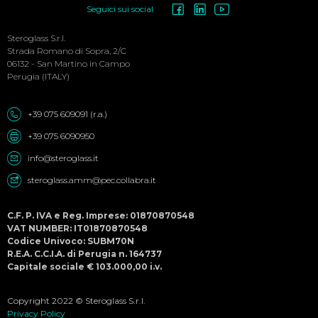
Social
Seguici sui social
Menu
Steroglass S.r.l.
Strada Romano di Sopra, 2/C
06132 - San Martino in Campo
Perugia (ITALY)
+39 075 609091 (r.a.)
+39 075 6090950
info@steroglass.it
steroglass.amm@pec.collabra.it
C.F. P. IVA e Reg. Imprese: 01870870548
VAT NUMBER: IT01870870548
Codice Univoco: SUBM70N
R.E.A. C.C.I.A. di Perugia n. 164737
Capitale sociale € 103.000,00 i.v.
Copyright 2022 © Steroglass S.r.l.
Privacy Policy