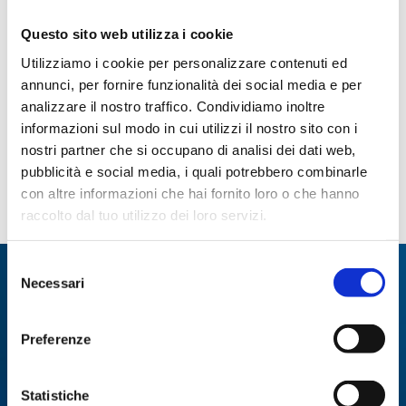
soffiato e della realizzazione di strumentazioni
Questo sito web utilizza i cookie
scientifiche, ha l’obiettivo di primeggiare nel
mercato
internazionale
nei settori:
Utilizziamo i cookie per personalizzare contenuti ed
annunci, per fornire funzionalità dei social media e per
Chimica Enologica
analizzare il nostro traffico. Condividiamo inoltre
Chimica e Microbiologia Alimentare
informazioni sul modo in cui utilizzi il nostro sito con i
Biochimica e Biofarmaceutica
nostri partner che si occupano di analisi dei dati web,
Life science
pubblicità e social media, i quali potrebbero combinarle
Oggettistica di Design in vetro soffiato.
con altre informazioni che hai fornito loro o che hanno
raccolto dal tuo utilizzo dei loro servizi.
Selezione
Specialisti in:
Necessari
del
consenso
Abbiamo sviluppato soluzioni, tecnologie e
strumenti per diverse applicazioni.
Preferenze
ANALISI
Statistiche
ANALISI ENZIMATICA