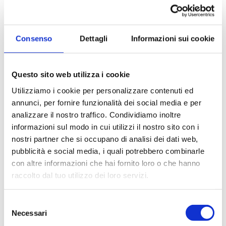
Kit Acido Ascorbico
Kit Acido Citrico
Consenso
Dettagli
Informazioni sui cookie
Questo sito web utilizza i cookie
Utilizziamo i cookie per personalizzare contenuti ed
annunci, per fornire funzionalità dei social media e per
analizzare il nostro traffico. Condividiamo inoltre
informazioni sul modo in cui utilizzi il nostro sito con i
Kit Acido D-Gluconico
Kit Acido D-Lattico
nostri partner che si occupano di analisi dei dati web,
Auto
pubblicità e social media, i quali potrebbero combinarle
con altre informazioni che hai fornito loro o che hanno
Paginazione
raccolto dal tuo utilizzo dei loro servizi.
Pagina
1
Page
2
Page
3
Page
4
Page
5
Page
6
Page
7
Page
8
Selezione
Necessari
del
attuale
ultima