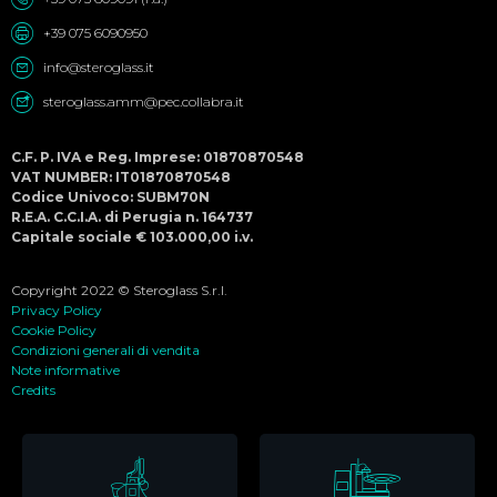
+39 075 6090950
info@steroglass.it
steroglass.amm@pec.collabra.it
C.F. P. IVA e Reg. Imprese: 01870870548
VAT NUMBER: IT01870870548
Codice Univoco: SUBM70N
R.E.A. C.C.I.A. di Perugia n. 164737
Capitale sociale € 103.000,00 i.v.
Copyright 2022 © Steroglass S.r.l.
Privacy Policy
Cookie Policy
Condizioni generali di vendita
Note informative
Credits