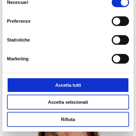
Necessari
del
consenso
Preferenze
Jacopo Rossi
Statistiche
COMITATO COORDINAMENTO
Marketing
Accetta tutti
Accetta selezionati
Rifiuta