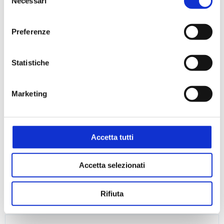
Necessari
del
consenso
Preferenze
Statistiche
Marketing
Accetta tutti
Accetta selezionati
Rifiuta
Siringhe per GC - Autocampionatori