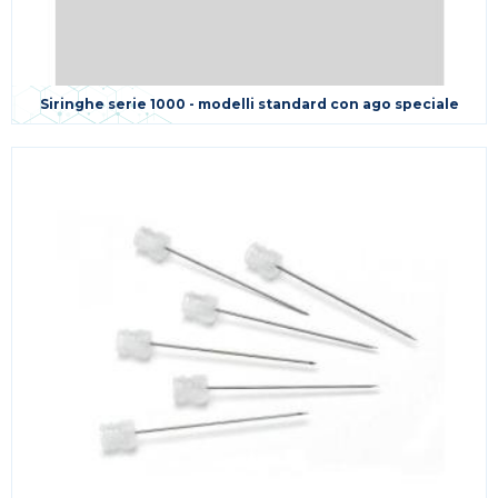
Siringhe serie 1000 - modelli standard con ago speciale