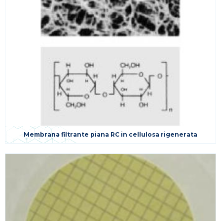
Membrana filtrante piana RC in cellulosa rigenerata