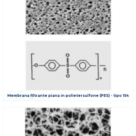
Membrana filtrante piana in polietersulfone (PES) - tipo 154