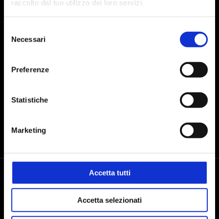
raccolto dal tuo utilizzo dei loro servizi.
Selezione
Presto il consenso al trattamento dei dati personali dopo aver preso
Necessari
del
visione dell'
informativa sul trattamento dei dati
consenso
Preferenze
INVIA
Statistiche
Marketing
Accetta tutti
Accetta selezionati
Seguici sui social