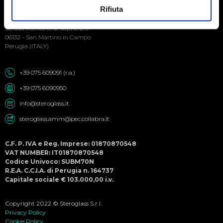
Social
Rifiuta
Menu
Steroglass S.r.l.
Strada Romano di Sopra, 2/C
06132 - San Martino in Campo
Perugia (ITALY)
+39 075 609091 (r.a.)
+39 075 6090950
info@steroglass.it
steroglass.amm@pec.collabra.it
C.F. P. IVA e Reg. Imprese: 01870870548
VAT NUMBER: IT01870870548
Codice Univoco: SUBM70N
R.E.A. C.C.I.A. di Perugia n. 164737
Capitale sociale € 103.000,00 i.v.
Copyright 2022 © Steroglass S.r.l.
Privacy Policy
Cookie Policy