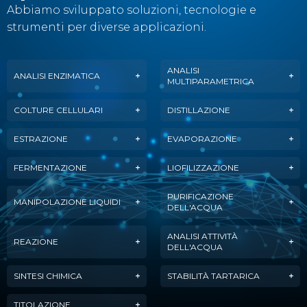
Abbiamo sviluppato soluzioni, tecnologie e
strumenti per diverse applicazioni.
ANALISI
ANALISI ENZIMATICA
MULTIPARAMETRICA
COLTURE CELLULARI
DISTILLAZIONE
ESTRAZIONE
EVAPORAZIONE
FERMENTAZIONE
LIOFILIZZAZIONE
PURIFICAZIONE
MANIPOLAZIONE LIQUIDI
DELL'ACQUA
ANALISI ATTIVITÀ
REAZIONE
DELL'ACQUA
SINTESI CHIMICA
STABILITÀ TARTARICA
TITOLAZIONE