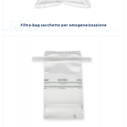
Filtra-bag sacchetto per omogeneizzazione