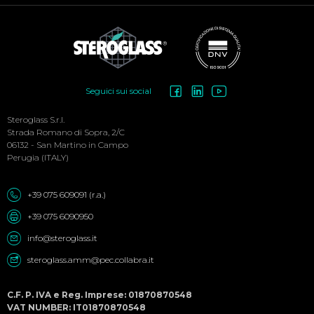
Social
Seguici sui social
Menu
Steroglass S.r.l.
Strada Romano di Sopra, 2/C
06132 - San Martino in Campo
Perugia (ITALY)
+39 075 609091 (r.a.)
+39 075 6090950
info@steroglass.it
steroglass.amm@pec.collabra.it
C.F. P. IVA e Reg. Imprese: 01870870548
VAT NUMBER: IT01870870548