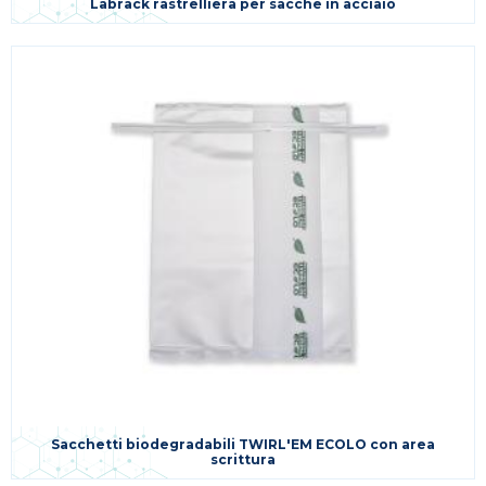
Labrack rastrelliera per sacche in acciaio
Sacchetti biodegradabili TWIRL'EM ECOLO con area
scrittura