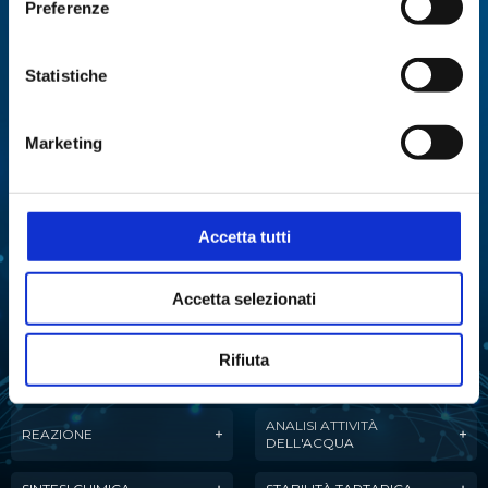
Preferenze
Specialisti in:
Abbiamo sviluppato soluzioni, tecnologie e
Statistiche
strumenti per diverse applicazioni.
Marketing
ANALISI
ANALISI ENZIMATICA
MULTIPARAMETRICA
COLTURE CELLULARI
DISTILLAZIONE
Accetta tutti
ESTRAZIONE
EVAPORAZIONE
Accetta selezionati
FERMENTAZIONE
LIOFILIZZAZIONE
Rifiuta
PURIFICAZIONE
MANIPOLAZIONE LIQUIDI
DELL'ACQUA
ANALISI ATTIVITÀ
REAZIONE
DELL'ACQUA