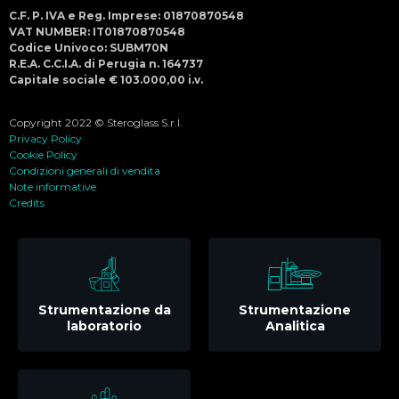
C.F. P. IVA e Reg. Imprese: 01870870548
VAT NUMBER: IT01870870548
Codice Univoco: SUBM70N
R.E.A. C.C.I.A. di Perugia n. 164737
Capitale sociale € 103.000,00 i.v.
Copyright 2022 © Steroglass S.r.l.
Privacy Policy
Cookie Policy
Condizioni generali di vendita
Note informative
Credits
Strumentazione da
Strumentazione
laboratorio
Analitica