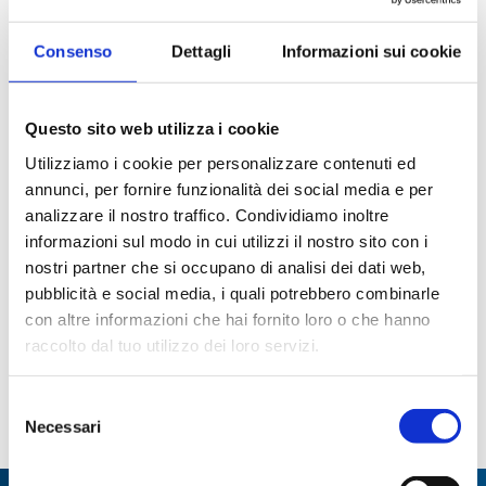
kit Acido Piruvico
Kit Aldeide Acetica
Consenso
Dettagli
Informazioni sui cookie
Questo sito web utilizza i cookie
Utilizziamo i cookie per personalizzare contenuti ed
annunci, per fornire funzionalità dei social media e per
analizzare il nostro traffico. Condividiamo inoltre
informazioni sul modo in cui utilizzi il nostro sito con i
nostri partner che si occupano di analisi dei dati web,
Kit Antociani
Kit Azoto A-amminico ed
pubblicità e social media, i quali potrebbero combinarle
Ammoniacale Auto
con altre informazioni che hai fornito loro o che hanno
raccolto dal tuo utilizzo dei loro servizi.
Paginazione
Pagina
1
Page
2
Page
3
Page
4
ultima
Selezione
Necessari
del
attuale
consenso