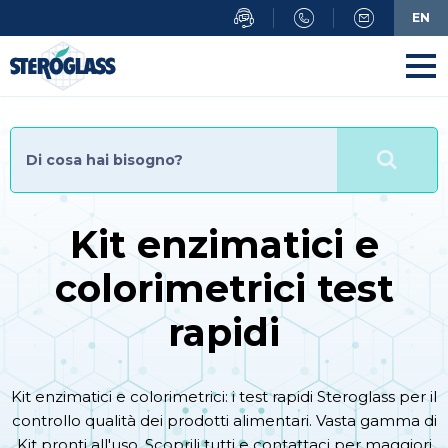
Salta
EN
al
contenuto
principale
Kit enzimatici e
colorimetrici test
rapidi
Kit enzimatici e colorimetrici: i test rapidi Steroglass per il
controllo qualità dei prodotti alimentari. Vasta gamma di
Kit pronti all'uso. Scoprili tutti e contattaci per maggiori