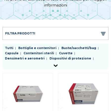
informazioni
FILTRA PRODOTTI
Tutti
Bottiglie e contenitori
Buste/sacchetti/bag
Capsule
Contenitori sterili
Cuvette
Densimetri e aerometri
Dispositivi di protezione
Fiasche
Filtri da laboratorio
Kit enzimatici e colorimetrici test rapidi
Palloni
Piastre
Pinzetteria e morsetteria
Pipette
Provette
Puntali
Raccordi e rubinetti
Reagenti
Refrigeranti
Sostegni e supporti
Spatole
Tappi
Tubi
Vetreria da laboratorio
Varie