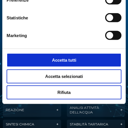
Specialisti in:
Abbiamo sviluppato soluzioni, tecnologie e
Statistiche
strumenti per diverse applicazioni.
Marketing
ANALISI
ANALISI ENZIMATICA
MULTIPARAMETRICA
COLTURE CELLULARI
DISTILLAZIONE
Accetta tutti
ESTRAZIONE
EVAPORAZIONE
Accetta selezionati
FERMENTAZIONE
LIOFILIZZAZIONE
PURIFICAZIONE
Rifiuta
MANIPOLAZIONE LIQUIDI
DELL'ACQUA
ANALISI ATTIVITÀ
REAZIONE
DELL'ACQUA
SINTESI CHIMICA
STABILITÀ TARTARICA