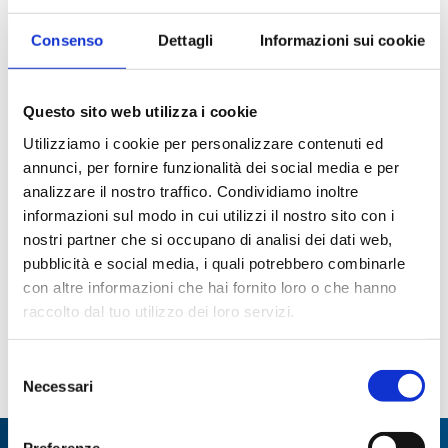
Consenso
Dettagli
Informazioni sui cookie
Questo sito web utilizza i cookie
Utilizziamo i cookie per personalizzare contenuti ed
annunci, per fornire funzionalità dei social media e per
analizzare il nostro traffico. Condividiamo inoltre
Agitatore ad asta PW
Agitatore magnetico
informazioni sul modo in cui utilizzi il nostro sito con i
digitale MSL 25
nostri partner che si occupano di analisi dei dati web,
Paginazione
pubblicità e social media, i quali potrebbero combinarle
con altre informazioni che hai fornito loro o che hanno
raccolto dal tuo utilizzo dei loro servizi.
Pagina
1
Page
2
Page
3
Page
4
Page
5
Page
6
Page
7
Page
8
attuale
Page
9
…
ultima
Selezione
Necessari
del
consenso
Preferenze