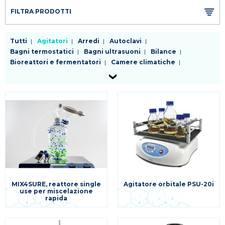
FILTRA PRODOTTI
Tutti
Agitatori
Arredi
Autoclavi
Bagni termostatici
Bagni ultrasuoni
Bilance
Bioreattori e fermentatori
Camere climatiche
Cappe a flusso laminare
Centrifughe
Chiller
Distillatori
Dosatori
Evaporatori rotanti
Frigoriferi e congelatori
Generatori di gas
Incubatori
Lavavetreria
Liofilizzatori
Micropipette
Mulini e omogenizzatori
Microscopi
Phmetri conducimetri ossimetri
Pompe
Purificatori d'acqua
Riscaldatori
Sistemi da vuoto e trappole
Sistemi di filtrazione
Spettrofotometri e colorimetri
Stufe
Termometri e datalogger
Altra strumentazione per applicazioni specifiche
MIX4SURE, reattore single
Agitatore orbitale PSU-20i
use per miscelazione
rapida