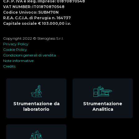
C.F. P. IVA e Reg. Imprese: 01870870548
VAT NUMBER: IT01870870548
Codice Univoco: SUBM70N
R.E.A. C.C.I.A. di Perugia n. 164737
Capitale sociale € 103.000,00 i.v.
Copyright 2022 © Steroglass S.r.l.
Privacy Policy
Cookie Policy
Condizioni generali di vendita
Note informative
Credits
Strumentazione da
Strumentazione
laboratorio
Analitica