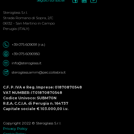
Social
Seguici sui social
Menu
Steroglass S.r.l.
Strada Romano di Sopra, 2/C
06132 - San Martino in Campo
Perugia (ITALY)
+39 075 609091 (r.a.)
+39 075 6090950
info@steroglass.it
steroglass.amm@pec.collabra.it
C.F. P. IVA e Reg. Imprese: 01870870548
VAT NUMBER: IT01870870548
Codice Univoco: SUBM70N
R.E.A. C.C.I.A. di Perugia n. 164737
Capitale sociale € 103.000,00 i.v.
Copyright 2022 © Steroglass S.r.l.
Privacy Policy
Cookie Policy