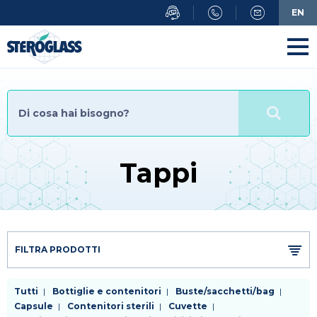
Salta
EN
al
contenuto
principale
Tappi
FILTRA PRODOTTI
Tutti
Bottiglie e contenitori
Buste/sacchetti/bag
Capsule
Contenitori sterili
Cuvette