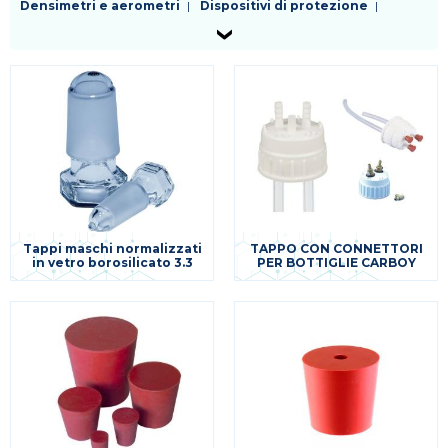
Densimetri e aerometri
Dispositivi di protezione
Fiasche
Filtri da laboratorio
Kit enzimatici e colorimetrici test rapidi
Palloni
Piastre
Pinzetteria e morsetteria
Pipette
Provette
Puntali
Raccordi e rubinetti
Reagenti
Refrigeranti
Sostegni e supporti
Spatole
Tappi
Tubi
Vetreria da laboratorio
Varie
Tappi maschi normalizzati
TAPPO CON CONNETTORI
in vetro borosilicato 3.3
PER BOTTIGLIE CARBOY