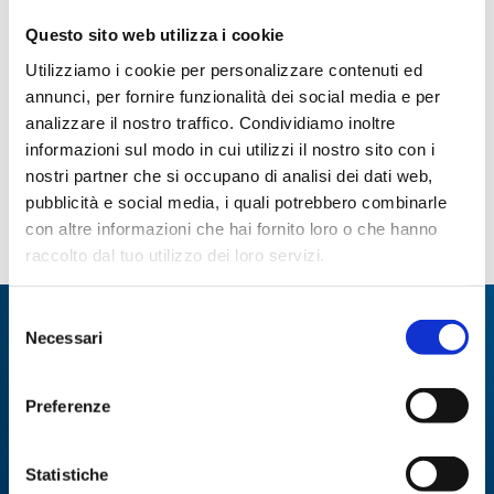
Questo sito web utilizza i cookie
Utilizziamo i cookie per personalizzare contenuti ed
annunci, per fornire funzionalità dei social media e per
Tappi conici in teflon
Tappi in sughero
analizzare il nostro traffico. Condividiamo inoltre
informazioni sul modo in cui utilizzi il nostro sito con i
Paginazione
nostri partner che si occupano di analisi dei dati web,
pubblicità e social media, i quali potrebbero combinarle
Pagina
1
Page
2
Page
3
Page
4
ultima
con altre informazioni che hai fornito loro o che hanno
raccolto dal tuo utilizzo dei loro servizi.
attuale
Selezione
Specialisti in:
Necessari
del
Abbiamo sviluppato soluzioni, tecnologie e
consenso
strumenti per diverse applicazioni.
Preferenze
ANALISI
Statistiche
ANALISI ENZIMATICA
MULTIPARAMETRICA