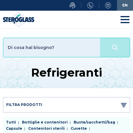
Salta
EN
al
contenuto
principale
Refrigeranti
FILTRA PRODOTTI
Tutti
Bottiglie e contenitori
Buste/sacchetti/bag
Capsule
Contenitori sterili
Cuvette