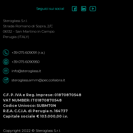
Social
Seguici sui social
Menu
Steroglass S.r.l.
Strada Romano di Sopra, 2/C
06132 - San Martino in Campo
Perugia (ITALY)
+39 075 609091 (r.a.)
+39 075 6090950
info@steroglass.it
steroglass.amm@pec.collabra.it
C.F. P. IVA e Reg. Imprese: 01870870548
VAT NUMBER: IT01870870548
Codice Univoco: SUBM70N
R.E.A. C.C.I.A. di Perugia n. 164737
Capitale sociale € 103.000,00 i.v.
Copyright 2022 © Steroglass S.r.l.