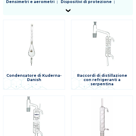
Densimetri e aerometri
Dispositivi di protezione
Fiasche
Filtri da laboratorio
Kit enzimatici e colorimetrici test rapidi
Palloni
Piastre
Pinzetteria e morsetteria
Pipette
Provette
Puntali
Raccordi e rubinetti
Reagenti
Refrigeranti
Sostegni e supporti
Spatole
Tappi
Tubi
Vetreria da laboratorio
Varie
Condensatore di Kuderna-
Raccordi di distillazione
Danish
con refrigeranti a
serpentina