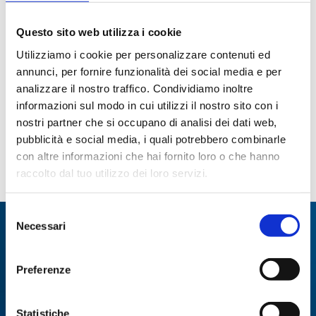
Questo sito web utilizza i cookie
Utilizziamo i cookie per personalizzare contenuti ed
annunci, per fornire funzionalità dei social media e per
Refrigeranti a serpentina,
Refrigeranti a serpentina,
analizzare il nostro traffico. Condividiamo inoltre
2 coni incamiciati
2 giunti sferici
informazioni sul modo in cui utilizzi il nostro sito con i
Paginazione
nostri partner che si occupano di analisi dei dati web,
pubblicità e social media, i quali potrebbero combinarle
con altre informazioni che hai fornito loro o che hanno
Pagina
1
Page
2
ultima
raccolto dal tuo utilizzo dei loro servizi.
attuale
Selezione
Necessari
Specialisti in:
del
consenso
Abbiamo sviluppato soluzioni, tecnologie e
Preferenze
strumenti per diverse applicazioni.
Statistiche