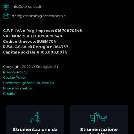
info@steroglass.it
steroglass.amm@pec.collabra.it
C.F. P. IVA e Reg. Imprese: 01870870548
VAT NUMBER: IT01870870548
Codice Univoco: SUBM70N
R.E.A. C.C.I.A. di Perugia n. 164737
Capitale sociale € 103.000,00 i.v.
Copyright 2022 © Steroglass S.r.l.
Privacy Policy
Cookie Policy
Condizioni generali di vendita
Note informative
Credits
Strumentazione da
Strumentazione