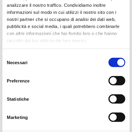
-METODI APPROVATI DAGLI STANDARD
analizzare il nostro traffico. Condividiamo inoltre
INTERNAZIONALI:
Numerosi metodi enzimatici sono
informazioni sul modo in cui utilizzi il nostro sito con i
stati approvati e convalidati da organizzazioni
nostri partner che si occupano di analisi dei dati web,
internazionali come:
pubblicità e social media, i quali potrebbero combinarle
ISO
(International Standardization Organization)
con altre informazioni che hai fornito loro o che hanno
AOAC
(American Association Analytical Chemists)
raccolto dal tuo utilizzo dei loro servizi.
IFU
(Federazione internazionale produttori di succhi
di frutta)
Selezione
OIV
(International Wine Office)
Necessari
del
IDF
(International Dairy Federation)
consenso
EBC
(European Brewery Convention) e tanti altri
Preferenze
ancora
Statistiche
RICHIEDI UN PREVENTIVO
Marketing
KIT ENZIMATICI E COLORIMETRICI STEROGLASS
I kit enzimatici e colorimetrici sono ampiamente usati