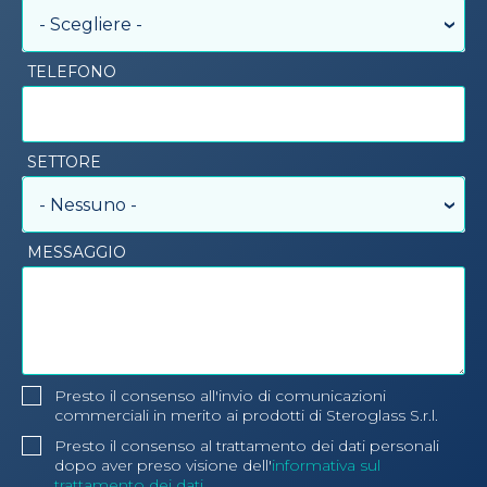
- Scegliere -
TELEFONO
SETTORE
- Nessuno -
MESSAGGIO
Presto il consenso all'invio di comunicazioni
commerciali in merito ai prodotti di Steroglass S.r.l.
Presto il consenso al trattamento dei dati personali
dopo aver preso visione dell'
informativa sul
trattamento dei dati