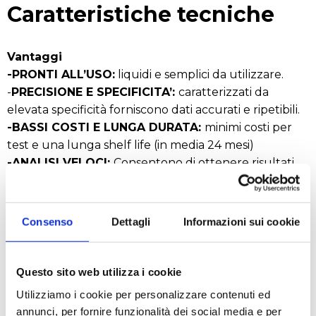
Caratteristiche tecniche
Vantaggi
-PRONTI ALL’USO:
liquidi e semplici da utilizzare.
-
PRECISIONE E SPECIFICITA’:
caratterizzati da
elevata specificità forniscono dati accurati e ripetibili.
-BASSI COSTI E LUNGA DURATA:
minimi costi per
test e una lunga shelf life (in media 24 mesi)
-ANALISI VELOCI:
Consentono di ottenere risultati
affidabili in modo rapido (fino a 300 test/ora),
specialmente se utilizzati con strumenti automatici
come gli analizzatori della nostra serie HYPERLAB
Consenso
Dettagli
Informazioni sui cookie
-CALIBRAZIONE SEMPLICE ED ECONOMICA:
è
possibile impiegare standard di calibrazione/verifica
per singola metodica e/o multi-parametrici. La
Questo sito web utilizza i cookie
determinazione del Blank viene svolta in automatico
Utilizziamo i cookie per personalizzare contenuti ed
ogni 12 ore con gli analizzatori Hyperlab.
annunci, per fornire funzionalità dei social media e per