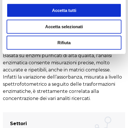
nel controllo qualità per le principali determinazioni
Accetta tutti
analitiche dei più svariati prodotti alimentari quali:
succhi di frutta, vino, birra, latticini, uova, carne e per il
Accetta selezionati
controllo dei processi di fermentativi svolti dai
microrganismi per la determinazione degli zuccheri,
degli acidi organici e di altri componenti quali solfiti,
Rifiuta
composti fenolici, metalli.
Basata su enzimi purificati di alta qualità, l'analisi
enzimatica consente misurazioni precise, molto
accurate e ripetibili, anche in matrici complesse.
Infatti la variazione dell’assorbanza, misurata a livello
spettrofotometrico a seguito delle trasformazioni
enzimatiche, è strettamente correlata alla
concentrazione dei vari analiti ricercati.
Settori