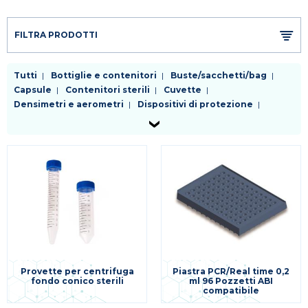
FILTRA PRODOTTI
Tutti
Bottiglie e contenitori
Buste/sacchetti/bag
Capsule
Contenitori sterili
Cuvette
Densimetri e aerometri
Dispositivi di protezione
Fiasche
Filtri da laboratorio
Kit enzimatici e colorimetrici test rapidi
Palloni
Piastre
Pinzetteria e morsetteria
Pipette
Provette
Puntali
Raccordi e rubinetti
Reagenti
Refrigeranti
Sostegni e supporti
Spatole
Tappi
Tubi
Vetreria da laboratorio
Varie
Provette per centrifuga
Piastra PCR/Real time 0,2
fondo conico sterili
ml 96 Pozzetti ABI
compatibile