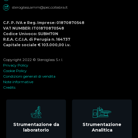
steroglass.amm@pec.collabra.it
C.F. P. IVA e Reg. Imprese: 01870870548
VAT NUMBER: IT01870870548
Codice Univoco: SUBM70N
R.E.A. C.C.I.A. di Perugia n. 164737
Capitale sociale € 103.000,00 i.v.
Copyright 2022 © Steroglass S.r.l.
Privacy Policy
Cookie Policy
Condizioni generali di vendita
Note informative
Credits
Strumentazione da
Strumentazione
laboratorio
Analitica