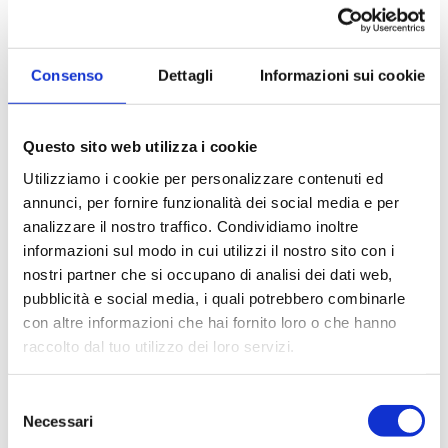
Crio-Box di stoccaggio
Crio-box di stoccaggio 100
formato aperto Station
posizioni (0,5 ml)
Box-F
Consenso
Dettagli
Informazioni sui cookie
Questo sito web utilizza i cookie
Utilizziamo i cookie per personalizzare contenuti ed
annunci, per fornire funzionalità dei social media e per
analizzare il nostro traffico. Condividiamo inoltre
informazioni sul modo in cui utilizzi il nostro sito con i
Crio-box di stoccaggio 81
Crio-box di stoccaggio
nostri partner che si occupano di analisi dei dati web,
posizioni (1,5 e 2,0 ml)
formato flessibile
pubblicità e social media, i quali potrebbero combinarle
con altre informazioni che hai fornito loro o che hanno
Paginazione
raccolto dal tuo utilizzo dei loro servizi.
Pagina
1
Page
2
Page
3
Page
4
Page
5
Page
6
Page
7
Page
8
Selezione
Necessari
del
attuale
Page
9
ultima